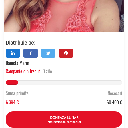
Distribuie pe:
Daniela Marin
Campanie din trecut
0 zile
10.585794701987% Complete
Suma primita
Necesari
6.394 €
60.400 €
DONEAZA LUNAR
*pe perioada campaniei