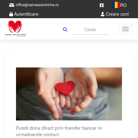
RO
office@salveazaoinima.ro
Autentificare
Creare cont
Toggle
Puteti dona direct prin transfer bancar in
urmatoarele conturi: