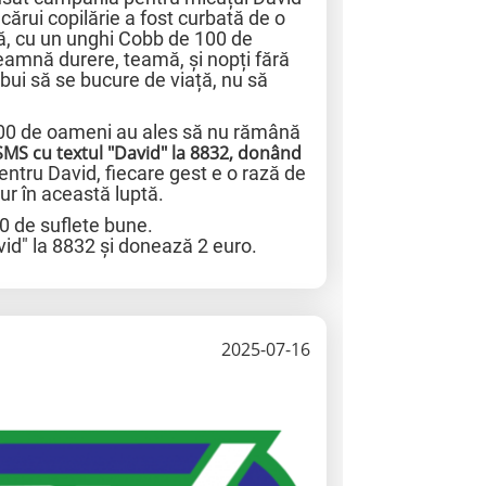
 cărui copilărie a fost curbată de o
ă, cu un unghi Cobb de 100 de
seamnă durere, teamă, și nopți fără
bui să se bucure de viață, nu să
400 de oameni au ales să nu rămână
SMS cu textul "David" la 8832, donând
ntru David, fiecare gest e o rază de
ur în această luptă.
00 de suflete bune.
vid" la 8832 și donează 2 euro.
2025-07-16