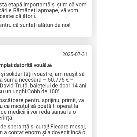
astă etapă importantă și știm că vom
ocările.Rămâneți aproape, vă vom
cestei călătorii.
tru că sunteți alături de noi!
2025-07-31
mplat datorită vouă! 🙏
 și solidarității voastre, am reușit să
ga sumă necesară – 50.776 € –
 David Truță, băiețelul de doar 14 ani
cu un unghi Cobb de 100°.
oscătoare pentru sprijinul primit, va
ru ca micuțul să poată fi operat la
de medicii îi vor reda șansa la o
erință.
 de speranță și curaj! Fiecare mesaj,
n a contat enorm și a dovedit încă o