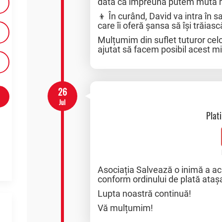
dată că împreună putem muta m
👦 În curând, David va intra în sa
care îi oferă șansa să își trăias
Mulțumim din suflet tuturor celor
ajutat să facem posibil acest m
26
Jul
Plat
Asociația Salvează o inimă a a
conform ordinului de plată ataș
Lupta noastră continuă!
Vă mulțumim!