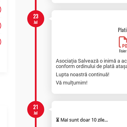
23
Jul
Plat
Fisier
Asociația Salvează o inimă a a
conform ordinului de plată ataș
Lupta noastră continuă!
Vă mulțumim!
21
Jul
⏳ Mai sunt doar 10 zile...