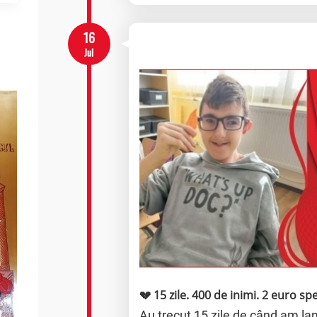
16
Jul
💔 15 zile. 400 de inimi. 2 euro sp
Au trecut 15 zile de când am l