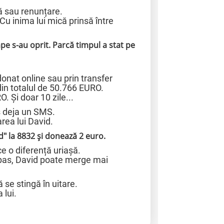
ă sau renunțare.
 Cu inima lui mică prinsă între
ape s-au oprit. Parcă timpul a stat pe
nat online sau prin transfer
n totalul de 50.766 EURO.
 Și doar 10 zile...
s deja un SMS.
area lui David.
d" la 8832 și donează 2 euro.
e o diferență uriașă.
 pas, David poate merge mai
se stingă în uitare.
 lui.