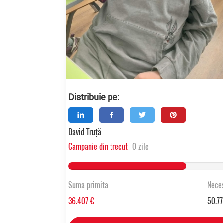
Distribuie pe:
David Truță
Campanie din trecut
0 zile
71.700902000945% Complete
Suma primita
Neces
36.407 €
50.77