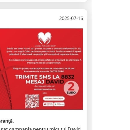
2025-07-16
eranță.
ansat campania pentru micuțul David