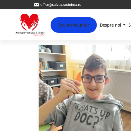
office@salveazaoinima.ro
Devino voluntar
Despre noi
S