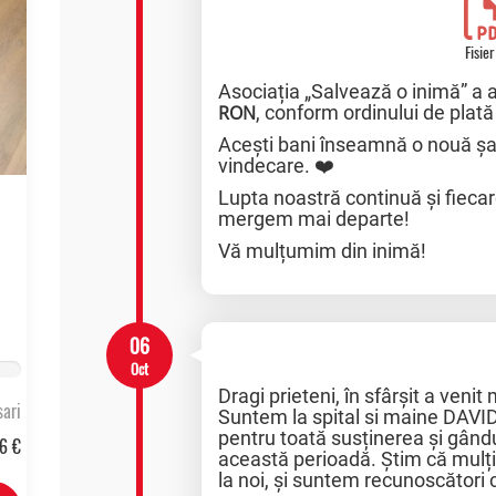
Fisier
Asociația „Salvează o inimă” a 
RON
, conform ordinului de plată
Acești bani înseamnă o nouă șa
vindecare. ❤️
Lupta noastră continuă și fiecar
mergem mai departe!
Vă mulțumim din inimă!
06
Oct
Dragi prieteni, în sfârșit a ven
ari
Suntem la spital si maine DAVID
pentru toată susținerea și gândur
6 €
această perioadă. Știm că mulți
la noi, și suntem recunoscători c