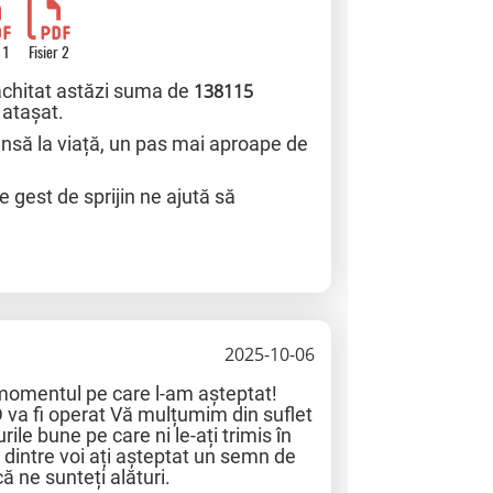
 1
Fisier 2
achitat astăzi suma de
138115
 atașat.
nsă la viață, un pas mai aproape de
e gest de sprijin ne ajută să
2025-10-06
it momentul pe care l-am așteptat!
 va fi operat Vă mulțumim din suflet
ile bune pe care ni le-ați trimis în
 dintre voi ați așteptat un semn de
ă ne sunteți alături.