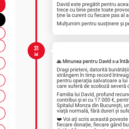
David este pregătit pentru ace
trece cu bine peste toate prov
ține la curent cu fiecare pas al a
Mulțumim pentru susținere și pen
31
Jul
🙏 Minunea pentru David s-a întâ
Dragi prieteni, datorită bunătății
strângem în timp record întrea
pentru operația salvatoare a lui
care suferă de scolioză severă 
Familia lui David, profund recun
contribui și ei cu 17.000 €, pent
Spitalul Monza din București, un
viață normală, fără dureri și suf
❤️ Voi ați scris această poveste
fiecare donație, fiecare gând bu