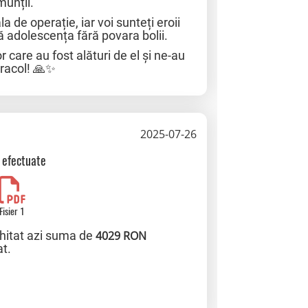
unții.
la de operație, iar voi sunteți eroii
că adolescența fără povara bolii.
 care au fost alături de el și ne-au
iracol! 🙏✨
2025-07-26
i efectuate
Fisier 1
chitat azi suma de
4029 RON
at.