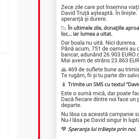
Zece zile care pot însemna viaț
David Truță așteaptă. În liniște.
speranță și durere.
📉
În ultimele zile, donațiile apro
loc... iar lumea a uitat.
Dar boala nu uită. Nici durerea.
Până acum, 751 de oameni au do
bancar, adunând 26.903 EURO di
Mai avem de strâns 23.863 EURO.
🙏 469 de suflete bune au trimi
Te rugăm, fii și tu parte din salv
📱
Trimite un SMS cu textul "Davi
Este o sumă mică, dar poate fac
Dacă fiecare dintre noi face un
departe.
Nu lăsa ca această campanie să 
Nu-l lăsa pe David singur în lupta
💙
Speranța lui trăiește prin noi.