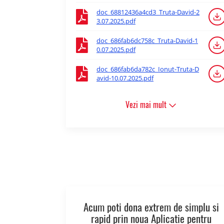
doc_68812436a4cd3_Truta-David-2
3.07.2025.pdf
doc_686fab6dc758c_Truta-David-1
0.07.2025.pdf
doc_686fab6da782c_Ionut-Truta-D
avid-10.07.2025.pdf
Vezi mai mult
Acum poti dona extrem de simplu si
rapid prin noua Aplicatie pentru