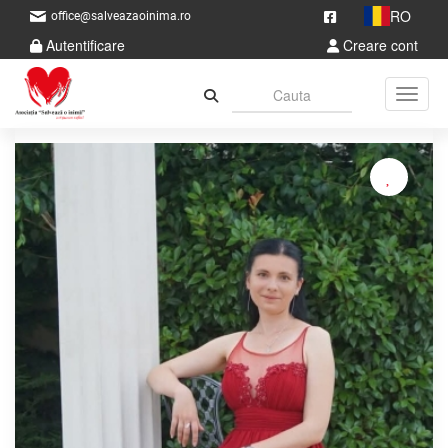
RO
office@salveazaoinima.ro
Autentificare
Creare cont
Toggle