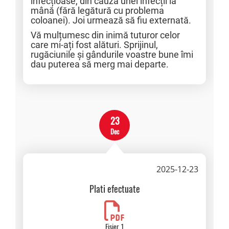
infecțioase, din cauza unei infecții la
mână (fără legătură cu problema
coloanei). Joi urmează să fiu externată.
Vă mulțumesc din inimă tuturor celor
care mi-ați fost alături. Sprijinul,
rugăciunile și gândurile voastre bune îmi
dau puterea să merg mai departe.
23
Dec
2025-12-23
Plati efectuate
Fisier 1