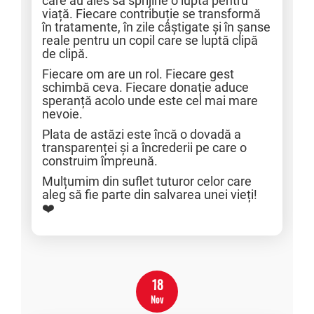
care au ales să sprijine o luptă pentru
viață. Fiecare contribuție se transformă
în tratamente, în zile câștigate și în șanse
reale pentru un copil care se luptă clipă
de clipă.
Fiecare om are un rol. Fiecare gest
schimbă ceva. Fiecare donație aduce
speranță acolo unde este cel mai mare
nevoie.
Plata de astăzi este încă o dovadă a
transparenței și a încrederii pe care o
construim împreună.
Mulțumim din suflet tuturor celor care
aleg să fie parte din salvarea unei vieți!
❤️
18
Nov