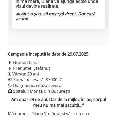
inimă mare, Diana va ajunge acolo unde
visul devine realitate.
🙏 Ajut-o și tu să meargă drept. Donează
acum!
Campanie începută la data de 29.07.2025
👦 Nume: Diana
👦 Prenume: Ștefănuț
🗓️ Vârsta: 29 ani
💳 Suma necesară: 37000 €
🩺 Diagnostic: cifoză severă
🏥 Spitalul: Monza din București
Am doar 29 de ani. Dar de la mijloc în jos, corpul
meu nu mă mai ascultă...”
Mă numesc Diana Ștefănuț și vă scriu cu o