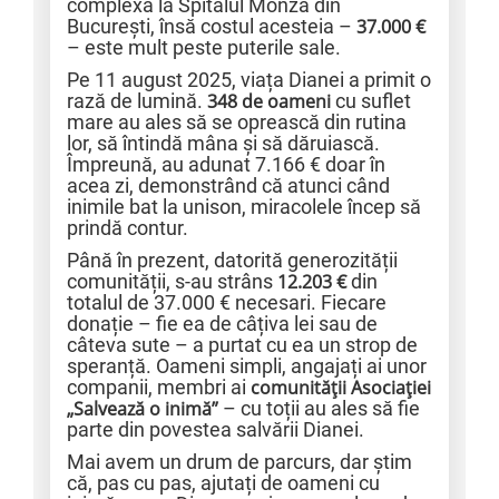
complexă la Spitalul Monza din
București, însă costul acesteia –
37.000 €
– este mult peste puterile sale.
Pe 11 august 2025, viața Dianei a primit o
rază de lumină.
348 de oameni
cu suflet
mare au ales să se oprească din rutina
lor, să întindă mâna și să dăruiască.
Împreună, au adunat 7.166 € doar în
acea zi, demonstrând că atunci când
inimile bat la unison, miracolele încep să
prindă contur.
Până în prezent, datorită generozității
comunității, s-au strâns
12.203 €
din
totalul de 37.000 € necesari. Fiecare
donație – fie ea de câțiva lei sau de
câteva sute – a purtat cu ea un strop de
speranță. Oameni simpli, angajați ai unor
companii, membri ai
comunității Asociației
„Salvează o inimă”
– cu toții au ales să fie
parte din povestea salvării Dianei.
Mai avem un drum de parcurs, dar știm
că, pas cu pas, ajutați de oameni cu