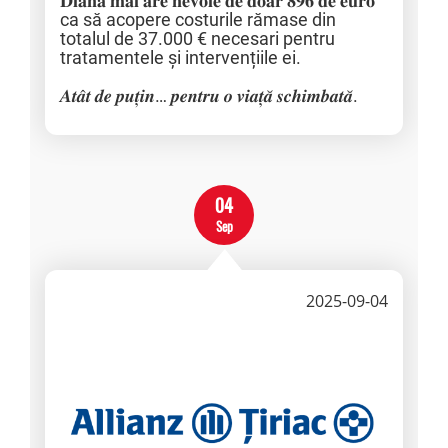
𝐃𝐢𝐚𝐧𝐚 𝐦𝐚𝐢 𝐚𝐫𝐞 𝐧𝐞𝐯𝐨𝐢𝐞 𝐝𝐞 𝐝𝐨𝐚𝐫 𝟖𝟗𝟔 𝐝𝐞 𝐞𝐮𝐫𝐨
ca să acopere costurile rămase din
totalul de 37.000 € necesari pentru
tratamentele și intervențiile ei.
𝑨𝒕𝒂̂𝒕 𝒅𝒆 𝒑𝒖𝒕̦𝒊𝒏… 𝒑𝒆𝒏𝒕𝒓𝒖 𝒐 𝒗𝒊𝒂𝒕̦𝒂̆ 𝒔𝒄𝒉𝒊𝒎𝒃𝒂𝒕𝒂̆.
04
Sep
2025-09-04