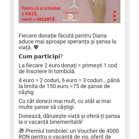
Fiecare donație făcută pentru Diana
aduce mai aproape speranța și șansa la
viață. 💖
𝗖𝘂𝗺 𝗽𝗮𝗿𝘁𝗶𝗰𝗶𝗽𝗶?
La fiecare 2 euro donați = primești 1 cod
de înscriere în tombolă.
4 euro = 2 coduri, 6 euro = 3 coduri… până
la limita de 150 euro.=75 de șanse de
câștig
Cu cât donezi mai mult, cu atât ai mai
multe șanse să câștigi.
Donează, dăruiește viață și oferă-ți șansa
la o vacanță binemeritată!
🎁 Premiul tombolei: un Voucher de 4000
RON pentru o vacanță de vis, oferit de