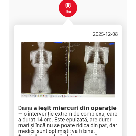
08
Dec
2025-12-08
Diana 𝗮 𝗶𝗲𝘀̦𝗶𝘁 𝗺𝗶𝗲𝗿𝗰𝘂𝗿𝗶 𝗱𝗶𝗻 𝗼𝗽𝗲𝗿𝗮𝘁̦𝗶𝗲
— o intervenție extrem de complexă, care
a durat 14 ore. Este epuizată, are dureri
mari și încă nu se poate ridica din pat, dar
medicii sunt optimiști: va fi bine.