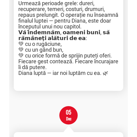
Urmează perioade grele: dureri,
recuperare, temeri, costuri, drumuri,
repaus prelungit. O operație nu înseamnă
finalul luptei — pentru Diana, este doar
începutul unui nou capitol.
𝗩𝗮̆ 𝗶̂𝗻𝗱𝗲𝗺𝗻𝗮̆𝗺, 𝗼𝗮𝗺𝗲𝗻𝗶 𝗯𝘂𝗻𝗶, 𝘀𝗮̆
𝗿𝗮̆𝗺𝗮̂𝗻𝗲𝘁̦𝗶 𝗮𝗹𝗮̆𝘁𝘂𝗿𝗶 𝗱𝗲 𝗲𝗮:
💚 cu o rugăciune,
💚 cu un gând bun,
💚 cu orice formă de sprijin puteți oferi.
Fiecare gest contează. Fiecare încurajare
îi dă putere.
Diana luptă — iar noi luptăm cu ea. 🌿
05
Dec