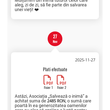
Mulțumim din inimă tuturor celor care
aleg, zi de zi, să fie parte din salvarea
unei vieți! ❤️
27
Nov
2025-11-27
Plati efectuate
Fisier 1
Fisier 2
Astăzi, Asociația „Salvează o inimă” a
achitat suma de
2485 RON
, o sumă care
poartă în ea generozitatea oamenilor