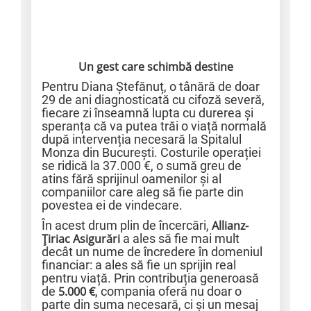
Un gest care schimbă destine
Pentru Diana Ștefănuț, o tânără de doar
29 de ani diagnosticată cu cifoză severă,
fiecare zi înseamnă lupta cu durerea și
speranța că va putea trăi o viață normală
după intervenția necesară la Spitalul
Monza din București. Costurile operației
se ridică la 37.000 €, o sumă greu de
atins fără sprijinul oamenilor și al
companiilor care aleg să fie parte din
povestea ei de vindecare.
În acest drum plin de încercări,
Allianz-
Țiriac Asigurări
a ales să fie mai mult
decât un nume de încredere în domeniul
financiar: a ales să fie un sprijin real
pentru viață. Prin contribuția generoasă
de
5.000 €
, compania oferă nu doar o
parte din suma necesară, ci și un mesaj