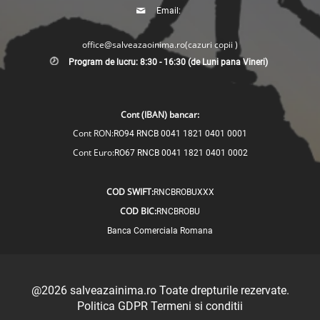
Email:
office@salveazaoinima.ro
(cazuri copii )
Program de lucru: 8:30 - 16:30 (de Luni pana Vineri)
Cont (IBAN) bancar:
Cont RON:
RO94 RNCB 0041 1821 0401 0001
Cont Euro:
RO67 RNCB 0041 1821 0401 0002
COD SWIFT:
RNCBROBUXXX
COD BIC:
RNCBROBU
Banca Comerciala Romana
@2026
salveazainima.ro
Toate drepturile rezervate.
Politica GDPR
Termeni si conditii