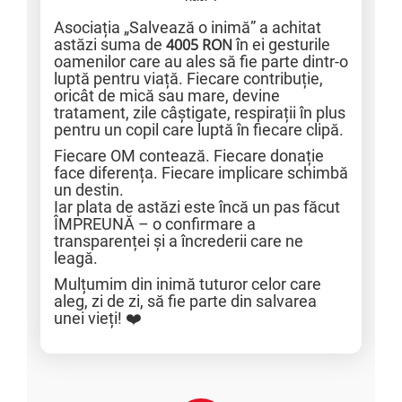
Asociația „Salvează o inimă” a achitat
astăzi suma de
4005 RON
în ei gesturile
oamenilor care au ales să fie parte dintr-o
luptă pentru viață. Fiecare contribuție,
oricât de mică sau mare, devine
tratament, zile câștigate, respirații în plus
pentru un copil care luptă în fiecare clipă.
Fiecare OM contează. Fiecare donație
face diferența. Fiecare implicare schimbă
un destin.
Iar plata de astăzi este încă un pas făcut
ÎMPREUNĂ – o confirmare a
transparenței și a încrederii care ne
leagă.
Mulțumim din inimă tuturor celor care
aleg, zi de zi, să fie parte din salvarea
unei vieți! ❤️