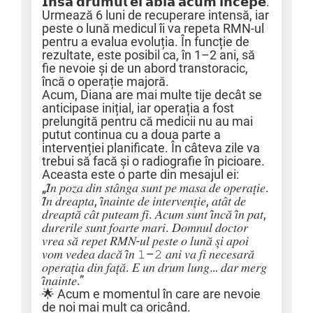
𝗜̂𝗻𝘀𝗮̆ 𝗱𝗿𝘂𝗺𝘂𝗹 𝗲𝗶 𝗮𝗯𝗶𝗮 𝗮𝗰𝘂𝗺 𝗶̂𝗻𝗰𝗲𝗽𝗲.
Urmează 6 luni de recuperare intensă, iar
peste o lună medicul îi va repeta RMN-ul
pentru a evalua evoluția. În funcție de
rezultate, este posibil ca, în 1–2 ani, să
fie nevoie și de un abord transtoracic,
încă o operație majoră.
Acum, Diana are mai multe tije decât se
anticipase inițial, iar operația a fost
prelungită pentru că medicii nu au mai
putut continua cu a doua parte a
intervenției planificate. În câteva zile va
trebui să facă și o radiografie în picioare.
Aceasta este o parte din mesajul ei:
„𝐼̂𝑛 𝑝𝑜𝑧𝑎 𝑑𝑖𝑛 𝑠𝑡𝑎̂𝑛𝑔𝑎 𝑠𝑢𝑛𝑡 𝑝𝑒 𝑚𝑎𝑠𝑎 𝑑𝑒 𝑜𝑝𝑒𝑟𝑎𝑡̦𝑖𝑒.
𝐼̂𝑛 𝑑𝑟𝑒𝑎𝑝𝑡𝑎, 𝑖̂𝑛𝑎𝑖𝑛𝑡𝑒 𝑑𝑒 𝑖𝑛𝑡𝑒𝑟𝑣𝑒𝑛𝑡̦𝑖𝑒, 𝑎𝑡𝑎̂𝑡 𝑑𝑒
𝑑𝑟𝑒𝑎𝑝𝑡𝑎̆ 𝑐𝑎̂𝑡 𝑝𝑢𝑡𝑒𝑎𝑚 𝑓𝑖. 𝐴𝑐𝑢𝑚 𝑠𝑢𝑛𝑡 𝑖̂𝑛𝑐𝑎̆ 𝑖̂𝑛 𝑝𝑎𝑡,
𝑑𝑢𝑟𝑒𝑟𝑖𝑙𝑒 𝑠𝑢𝑛𝑡 𝑓𝑜𝑎𝑟𝑡𝑒 𝑚𝑎𝑟𝑖. 𝐷𝑜𝑚𝑛𝑢𝑙 𝑑𝑜𝑐𝑡𝑜𝑟
𝑣𝑟𝑒𝑎 𝑠𝑎̆ 𝑟𝑒𝑝𝑒𝑡 𝑅𝑀𝑁-𝑢𝑙 𝑝𝑒𝑠𝑡𝑒 𝑜 𝑙𝑢𝑛𝑎̆ 𝑠̦𝑖 𝑎𝑝𝑜𝑖
𝑣𝑜𝑚 𝑣𝑒𝑑𝑒𝑎 𝑑𝑎𝑐𝑎̆ 𝑖̂𝑛 𝟷–𝟸 𝑎𝑛𝑖 𝑣𝑎 𝑓𝑖 𝑛𝑒𝑐𝑒𝑠𝑎𝑟𝑎̆
𝑜𝑝𝑒𝑟𝑎𝑡̦𝑖𝑎 𝑑𝑖𝑛 𝑓𝑎𝑡̦𝑎̆. 𝐸 𝑢𝑛 𝑑𝑟𝑢𝑚 𝑙𝑢𝑛𝑔… 𝑑𝑎𝑟 𝑚𝑒𝑟𝑔
𝑖̂𝑛𝑎𝑖𝑛𝑡𝑒.”
🌟 Acum e momentul în care are nevoie
de noi mai mult ca oricând.