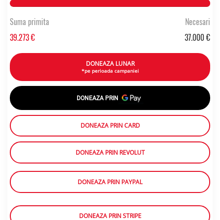
106.14391891892% Complete
Suma primita
Necesari
39.273 €
37.000 €
DONEAZA LUNAR
*pe perioada campaniei
DONEAZA PRIN
DONEAZA PRIN CARD
DONEAZA PRIN REVOLUT
DONEAZA PRIN PAYPAL
DONEAZA PRIN STRIPE