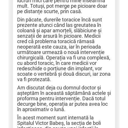
lucruri mici care pentru mine înseamnă
mult. Totuși, pot merge pe picioare doar
pe distanțe scurte, prin casă.
Din păcate, durerile toracice încă sunt
prezente atunci când las greutatea în
coloană și apar amorțeli, slăbiciune și
senzații de arsură în picioare. Medicii
cred că problema toracică rămasă
neoperată este cauza, iar în perioada
următoare urmează o nouă intervenție
chirurgicală. Operația va fi una complexă,
cu abord toracic, în care medicii vor
redeschide o porțiune din implant, vor
scoate o vertebră și două discuri, iar zona
va fi protezată.
Am discutat deja cu domnul doctor și
așteptăm în această săptămână actele și
proforma pentru intervenție. Dacă totul
decurge bine, operația ar putea avea loc
în aproximativ o lună.
În acest moment sunt internată la
Spitalul Victor Babeș, la secția de boli