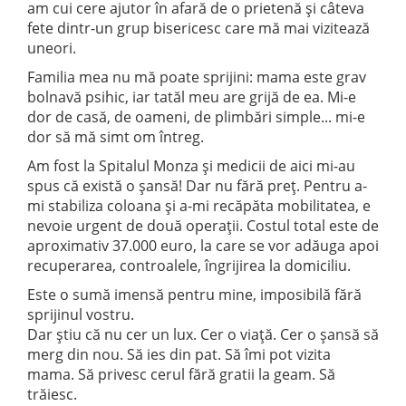
am cui cere ajutor în afară de o prietenă și câteva
fete dintr-un grup bisericesc care mă mai vizitează
uneori.
Familia mea nu mă poate sprijini: mama este grav
bolnavă psihic, iar tatăl meu are grijă de ea. Mi-e
dor de casă, de oameni, de plimbări simple... mi-e
dor să mă simt om întreg.
Am fost la Spitalul Monza și medicii de aici mi-au
spus că există o șansă! Dar nu fără preț. Pentru a-
mi stabiliza coloana și a-mi recăpăta mobilitatea, e
nevoie urgent de două operații. Costul total este de
aproximativ 37.000 euro, la care se vor adăuga apoi
recuperarea, controalele, îngrijirea la domiciliu.
Este o sumă imensă pentru mine, imposibilă fără
sprijinul vostru.
Dar știu că nu cer un lux. Cer o viață. Cer o șansă să
merg din nou. Să ies din pat. Să îmi pot vizita
mama. Să privesc cerul fără gratii la geam. Să
trăiesc.