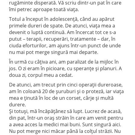
rugăminte disperată. Vă scriu dintr-un pat în care
îmi petrec aproape toată viața.
Totul a început în adolescență, când au apărut
primele dureri de spate. De atunci, viața mea a
devenit o luptă continuă. Am încercat tot ce s-a
putut – terapii, recuperări, tratamente – dar, în
ciuda eforturilor, am ajuns într-un punct de unde
nu mai pot merge singură mai departe.
În urmă cu câțiva ani, am paralizat de la mijloc în
jos. O zi eram în picioare, cu speranțe și planuri. A
doua zi, corpul meu a cedat.
De atunci, am trecut prin cinci operații dureroase,
am în coloană 20 de șuruburi și o proteză, iar viața
mea e ținută în loc de un corset, cârje și multă
durere.
Și totuși, mă încăpățânez să lupt. Lucrez de acasă,
din pat, într-un oraș străin în care am venit pentru
a avea acces la medici mai buni. Sunt singură aici.
Nu pot merge nici măcar până la colțul străzii. Nu