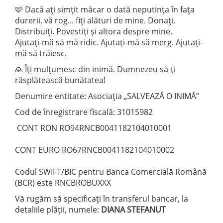
🩷 Dacă ați simțit măcar o dată neputința în fața
durerii, vă rog... fiți alături de mine. Donați.
Distribuiți. Povestiți și altora despre mine.
Ajutați-mă să mă ridic. Ajutați-mă să merg. Ajutați-
mă să trăiesc.
🙏 Îți mulțumesc din inimă. Dumnezeu să-ți
răsplătească bunătatea!
Denumire entitate: Asociația „SALVEAZĂ O INIMĂ”
Cod de înregistrare fiscală: 31015982
CONT RON RO94RNCB0041182104010001
CONT EURO RO67RNCB0041182104010002
Codul SWIFT/BIC pentru Banca Comercială Română
(BCR) este RNCBROBUXXX
Vă rugăm să specificați în transferul bancar, la
detaliile plății, numele:
DIANA STEFANUT