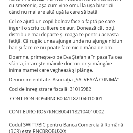
cu smerenie, așa cum vine omul la ușa bisericii
când nu mai are altă ușă la care să bată.
Cel ce ajută un copil bolnav face o faptă pe care
îngerii o scriu cu litere de aur. Donează cât poți,
distribuie mai departe și roagă-te pentru această
fetiță. Că rugăciunea ajunge unde nu ajunge niciun
ban și face ce nu poate face nicio mână de om.
Doamne, primește-o pe Eva Ștefania în paza Ta cea
sfântă, întărește mâinile doctorilor și mângâie
inima mamei care veghează și plânge.
Denumire entitate: Asociația „SALVEAZĂ O INIMĂ”
Cod de înregistrare fiscală: 31015982
CONT RON RO94RNCB0041182104010001
CONT EURO RO67RNCB0041182104010002
Codul SWIFT/BIC pentru Banca Comercială Română
(BCR) este RNCBROBUXXX