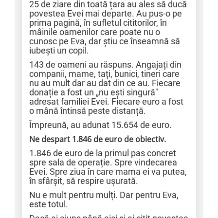
25 de ziare din toată țara au ales să ducă
povestea Evei mai departe. Au pus-o pe
prima pagină, în sufletul cititorilor, în
mâinile oamenilor care poate nu o
cunosc pe Eva, dar știu ce înseamnă să
iubești un copil.
143 de oameni au răspuns. Angajați din
companii, mame, tați, bunici, tineri care
nu au mult dar au dat din ce au. Fiecare
donație a fost un „nu ești singură"
adresat familiei Evei. Fiecare euro a fost
o mână întinsă peste distanță.
Împreună, au adunat 15.654 de euro.
Ne despart 1.846 de euro de obiectiv.
1.846 de euro de la primul pas concret
spre sala de operație. Spre vindecarea
Evei. Spre ziua în care mama ei va putea,
în sfârșit, să respire ușurată.
Nu e mult pentru mulți. Dar pentru Eva,
este totul.