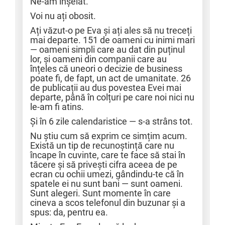
Ne-am înșelat.
Voi nu ați obosit.
Ați văzut-o pe Eva și ați ales să nu treceți
mai departe. 151 de oameni cu inimi mari
— oameni simpli care au dat din puținul
lor, și oameni din companii care au
înțeles că uneori o decizie de business
poate fi, de fapt, un act de umanitate. 26
de publicații au dus povestea Evei mai
departe, până în colțuri pe care noi nici nu
le-am fi atins.
Și în 6 zile calendaristice — s-a strâns tot.
Nu știu cum să exprim ce simțim acum.
Există un tip de recunoștință care nu
încape în cuvinte, care te face să stai în
tăcere și să privești cifra aceea de pe
ecran cu ochii umezi, gândindu-te că în
spatele ei nu sunt bani — sunt oameni.
Sunt alegeri. Sunt momente în care
cineva a scos telefonul din buzunar și a
spus: da, pentru ea.