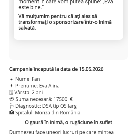
moment în care vom putea spune: „Eva
este bine.”
Vă mulțumim pentru că ați ales să
transformați o sponsorizare într-o inimă
salvată.
Campanie începută la data de 15.05.2026
👦 Nume: Fan
👦 Prenume: Eva Alina
🗓️ Vârsta: 2 ani
💳 Suma necesară: 17500 €
🩺 Diagnostic: DSA tip OS larg
🏥 Spitalul: Monza din România
O gaură în inimă, o rugăciune în suflet
Dumnezeu face uneori lucruri pe care mintea