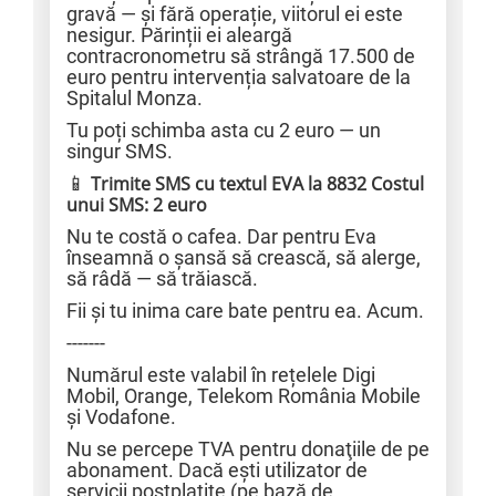
gravă — și fără operație, viitorul ei este
nesigur. Părinții ei aleargă
contracronometru să strângă 17.500 de
euro pentru intervenția salvatoare de la
Spitalul Monza.
Tu poți schimba asta cu 2 euro — un
singur SMS.
📱
Trimite SMS cu textul EVA la 8832 Costul
unui SMS: 2 euro
Nu te costă o cafea. Dar pentru Eva
înseamnă o șansă să crească, să alerge,
să râdă — să trăiască.
Fii și tu inima care bate pentru ea. Acum.
-------
Numărul este valabil în rețelele Digi
Mobil, Orange, Telekom România Mobile
și Vodafone.
Nu se percepe TVA pentru donaţiile de pe
abonament. Dacă eşti utilizator de
servicii postplatite (pe bază de