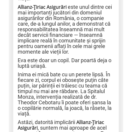
Allianz-Țiriac Asigurări
este unul dintre cei
mai importanți jucători din domeniul
asigurărilor din România, o companie
care, de-a lungul anilor, a demonstrat că
responsabilitatea înseamnă mai mult
decât servicii financiare — înseamnă
implicare reală în comunitate și sprijin
pentru oamenii aflați în cele mai grele
momente ale vieții lor.
Eva este doar un copil. Dar poartă deja o
luptă uriașă.
Inima ei mică bate cu un perete lipsă. În
fiecare zi, corpul ei obosește puțin câte
puțin, iar părinții ei trăiesc cu teama că
timpul nu mai are răbdare. La Spitalul
Monza, intervenția realizată de dr.
Theodor Cebotaru îi poate oferi șansa la
o copilărie normală, la joacă, la râsete, la
viață.
Astăzi, datorită implicării
Allianz-Țiriac
Asigurări
, suntem mai aproape de acel