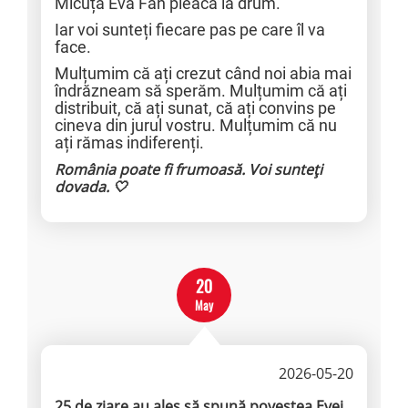
Micuța Eva Fan pleacă la drum.
Iar voi sunteți fiecare pas pe care îl va
face.
Mulțumim că ați crezut când noi abia mai
îndrăzneam să sperăm. Mulțumim că ați
distribuit, că ați sunat, că ați convins pe
cineva din jurul vostru. Mulțumim că nu
ați rămas indiferenți.
România poate fi frumoasă. Voi sunteți
dovada. 🤍
20
May
2026-05-20
25 de ziare au ales să spună povestea Evei.