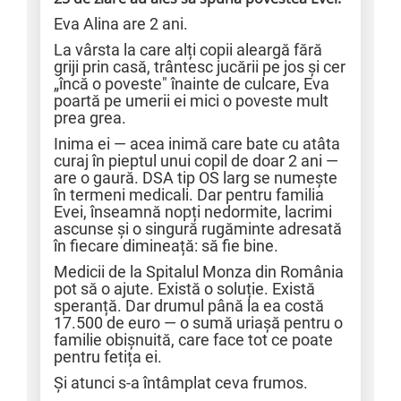
Eva Alina are 2 ani.
La vârsta la care alți copii aleargă fără
griji prin casă, trântesc jucării pe jos și cer
„încă o poveste" înainte de culcare, Eva
poartă pe umerii ei mici o poveste mult
prea grea.
Inima ei — acea inimă care bate cu atâta
curaj în pieptul unui copil de doar 2 ani —
are o gaură. DSA tip OS larg se numește
în termeni medicali. Dar pentru familia
Evei, înseamnă nopți nedormite, lacrimi
ascunse și o singură rugăminte adresată
în fiecare dimineață: să fie bine.
Medicii de la Spitalul Monza din România
pot să o ajute. Există o soluție. Există
speranță. Dar drumul până la ea costă
17.500 de euro — o sumă uriașă pentru o
familie obișnuită, care face tot ce poate
pentru fetița ei.
Și atunci s-a întâmplat ceva frumos.