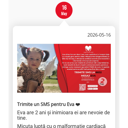
16
May
2026-05-16
Trimite un SMS pentru Eva ❤️
Eva are 2 ani și inimioara ei are nevoie de
tine.
Micuța luptă cu o malformație cardiacă