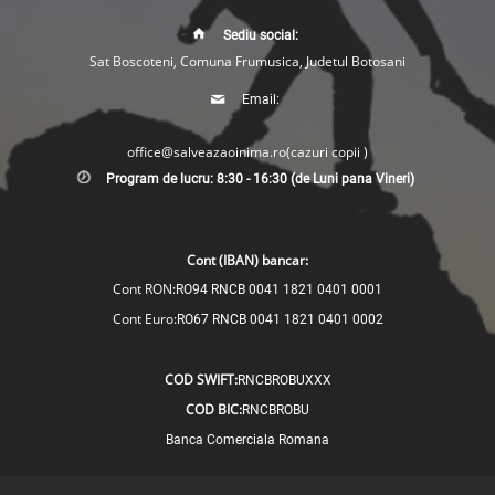
Sediu social:
Sat Boscoteni, Comuna Frumusica, Judetul Botosani
Email:
office@salveazaoinima.ro
(cazuri copii )
Program de lucru: 8:30 - 16:30 (de Luni pana Vineri)
Cont (IBAN) bancar:
Cont RON:
RO94 RNCB 0041 1821 0401 0001
Cont Euro:
RO67 RNCB 0041 1821 0401 0002
COD SWIFT:
RNCBROBUXXX
COD BIC:
RNCBROBU
Banca Comerciala Romana