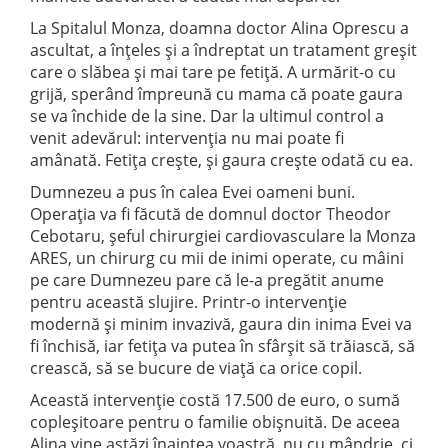
La Spitalul Monza, doamna doctor Alina Oprescu a
ascultat, a înțeles și a îndreptat un tratament greșit
care o slăbea și mai tare pe fetiță. A urmărit-o cu
grijă, sperând împreună cu mama că poate gaura
se va închide de la sine. Dar la ultimul control a
venit adevărul: intervenția nu mai poate fi
amânată. Fetița crește, și gaura crește odată cu ea.
Dumnezeu a pus în calea Evei oameni buni.
Operația va fi făcută de domnul doctor Theodor
Cebotaru, șeful chirurgiei cardiovasculare la Monza
ARES, un chirurg cu mii de inimi operate, cu mâini
pe care Dumnezeu pare că le-a pregătit anume
pentru această slujire. Printr-o intervenție
modernă și minim invazivă, gaura din inima Evei va
fi închisă, iar fetița va putea în sfârșit să trăiască, să
crească, să se bucure de viață ca orice copil.
Această intervenție costă 17.500 de euro, o sumă
copleșitoare pentru o familie obișnuită. De aceea
Alina vine astăzi înaintea voastră, nu cu mândrie, ci