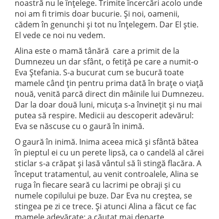
noastră nu le înțelege. Trimite încercări acolo unde
noi am fi trimis doar bucurie. Și noi, oamenii,
cădem în genunchi și tot nu înțelegem. Dar El știe.
El vede ce noi nu vedem.
Alina este o mamă tânără care a primit de la
Dumnezeu un dar sfânt, o fetiță pe care a numit-o
Eva Ștefania. S-a bucurat cum se bucură toate
mamele când țin pentru prima dată în brațe o viață
nouă, venită parcă direct din mâinile lui Dumnezeu.
Dar la doar două luni, micuța s-a învinețit și nu mai
putea să respire. Medicii au descoperit adevărul:
Eva se născuse cu o gaură în inimă.
O gaură în inimă. Inima aceea mică și sfântă bătea
în pieptul ei cu un perete lipsă, ca o candelă al cărei
sticlar s-a crăpat și lasă vântul să îi stingă flacăra. A
început tratamentul, au venit controalele, Alina se
ruga în fiecare seară cu lacrimi pe obraji și cu
numele copilului pe buze. Dar Eva nu creștea, se
stingea pe zi ce trece. Și atunci Alina a făcut ce fac
mamele adevărate: a căutat mai departe.