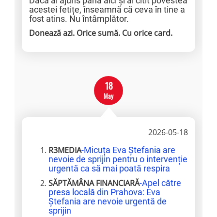
Dacă ai ajuns până aici și ai citit povestea
acestei fetițe, înseamnă că ceva în tine a
fost atins. Nu întâmplător.
Donează azi. Orice sumă. Cu orice card.
18
May
2026-05-18
R3MEDIA
-Micuța Eva Ștefania are
nevoie de sprijin pentru o intervenție
urgentă ca să mai poată respira
SĂPTĂMÂNA FINANCIARĂ
-Apel către
presa locală din Prahova: Eva
Ștefania are nevoie urgentă de
sprijin