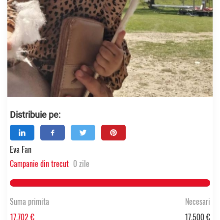
Distribuie pe:
Eva Fan
Campanie din trecut
0 zile
101.152% Complete
Suma primita
Necesari
17.702 €
17.500 €