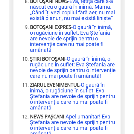
BOTOȘANI NEWS
-Eva, fetița care s-a
născut cu o gaură în inimă. Mama:
„Când îți vezi copilul fără aer, nu mai
există planuri, nu mai există liniște”
BOTOȘANI EXPRES
-O gaură în inimă,
o rugăciune în suflet: Eva Ștefania
are nevoie de sprijin pentru o
intervenție care nu mai poate fi
amânată
ȘTIRI BOTOȘANI
-O gaură în inimă, o
rugăciune în suflet: Eva Ștefania are
nevoie de sprijin pentru o intervenție
care nu mai poate fi amânată!
ZIARUL EVENIMENTUL
-O gaură în
inimă, o rugăciune în suflet: Eva
Ștefania are nevoie de sprijin pentru
o intervenție care nu mai poate fi
amânată
NEWS PAȘCANI
-Apel umanitar! Eva
Ștefania are nevoie de sprijin pentru
o intervenție care nu mai poate fi
amânată