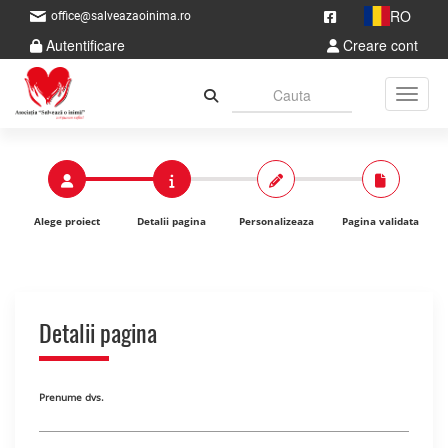
RO
office@salveazaoinima.ro
Autentificare
Creare cont
Toggle
Alege proiect
Detalii pagina
Personalizeaza
Pagina validata
Detalii pagina
Prenume dvs.