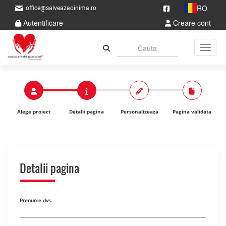
RO
office@salveazaoinima.ro
Autentificare
Creare cont
Toggle
Alege proiect
Detalii pagina
Personalizeaza
Pagina validata
Detalii pagina
Prenume dvs.