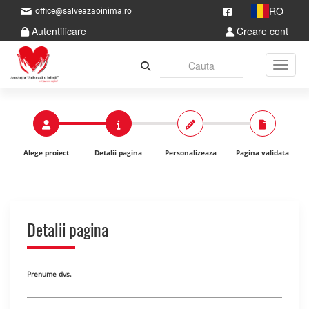
RO
office@salveazaoinima.ro
Autentificare
Creare cont
Toggle
Alege proiect
Detalii pagina
Personalizeaza
Pagina validata
Detalii pagina
Prenume dvs.