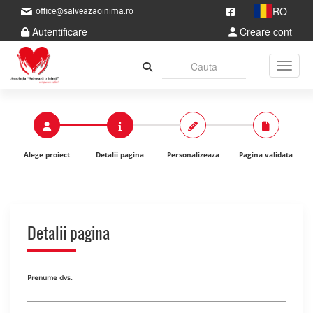
RO
office@salveazaoinima.ro
Autentificare
Creare cont
Toggle
Alege proiect
Detalii pagina
Personalizeaza
Pagina validata
Detalii pagina
Prenume dvs.