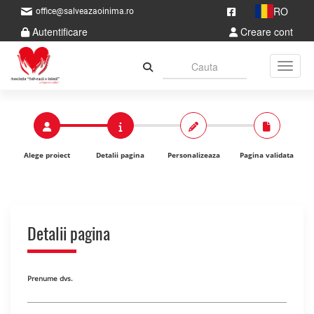
RO
office@salveazaoinima.ro
Autentificare
Creare cont
Toggle
Alege proiect
Detalii pagina
Personalizeaza
Pagina validata
Detalii pagina
Prenume dvs.