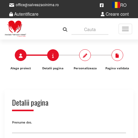
RO
office@salveazaoinima.ro
Autentificare
Creare cont
Toggle
Alege proiect
Detalii pagina
Personalizeaza
Pagina validata
Detalii pagina
Prenume dvs.