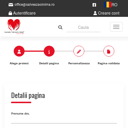
RO
office@salveazaoinima.ro
Autentificare
Creare cont
Toggle
Alege proiect
Detalii pagina
Personalizeaza
Pagina validata
Detalii pagina
Prenume dvs.