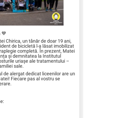
a 💙
ei Chirica, un tânăr de doar 19 ani,
ident de bicicletă l-a lăsat imobilizat
araplegie completă. În prezent, Matei
nța și demnitatea la Institutul
sturile uriașe ale tratamentului –
miliei sale.
 de alergat dedicat liceenilor are un
atei! Fiecare pas al vostru se
erare.
ie: