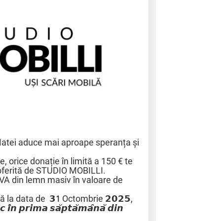
Matei aduce mai aproape speranța și
e, orice donație în limită a 150 € te
oferită de STUDIO MOBILLI.
VA din lemn masiv în valoare de
 până la data de 𝟯
1
Octombrie 𝟮𝟬𝟮𝟱,
 𝙞̂𝙣 𝙥𝙧𝙞𝙢𝙖 𝙨𝙖̆𝙥𝙩𝙖̆𝙢𝙖̂𝙣𝙖̆ 𝙙𝙞𝙣