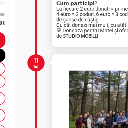
𝗖𝘂𝗺 𝗽𝗮𝗿𝘁𝗶𝗰𝗶𝗽𝗶?
La fiecare 2 euro donați = prime
ari
4 euro = 2 coduri, 6 euro = 3 co
de șanse de câștig
0 €
Cu cât donezi mai mult, cu atât 
💬 Donează pentru Matei și oferă
de
STUDIO MOBILLI
11
Sep