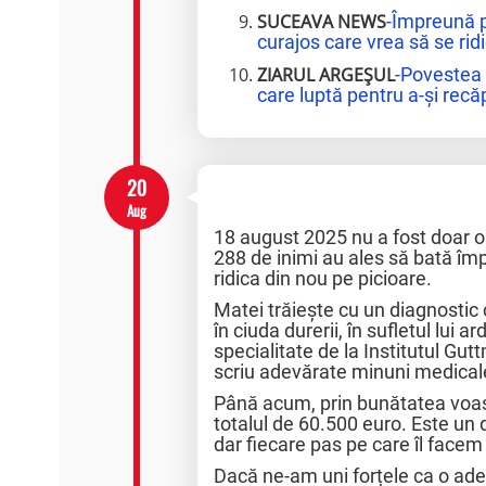
SUCEAVA NEWS
-Împreună 
curajos care vrea să se ridi
ZIARUL ARGEȘUL
-Povestea 
care luptă pentru a-și recă
20
Aug
18 august 2025 nu a fost doar o s
288 de inimi au ales să bată împ
ridica din nou pe picioare.
Matei trăiește cu un diagnostic
în ciuda durerii, în sufletul lui 
specialitate de la Institutul Gu
scriu adevărate minuni medical
Până acum, prin bunătatea voas
totalul de 60.500 euro. Este un
dar fiecare pas pe care îl fac
Dacă ne-am uni forțele ca o ade