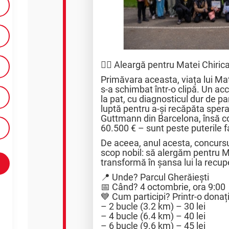
🏃‍♂️ Aleargă pentru Matei Chiric
Primăvara aceasta, viața lui Mat
s-a schimbat într-o clipă. Un acc
la pat, cu diagnosticul dur de p
luptă pentru a-și recăpăta spera
Guttmann din Barcelona, însă co
60.500 € – sunt peste puterile fa
De aceea, anul acesta, concursul
scop nobil: să alergăm pentru M
transformă în șansa lui la recup
📍 Unde? Parcul Gherăiești
📅 Când? 4 octombrie, ora 9:00
💙 Cum participi? Printr-o donaț
– 2 bucle (3.2 km) – 30 lei
– 4 bucle (6.4 km) – 40 lei
– 6 bucle (9.6 km) – 45 lei