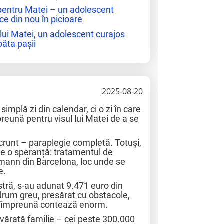
pentru Matei – un adolescent
ce din nou în picioare
lui Matei, un adolescent curajos
păta pașii
2025-08-20
implă zi din calendar, ci o zi în care
reună pentru visul lui Matei de a se
 crunt – paraplegie completă. Totuși,
arde o speranță: tratamentul de
ttmann din Barcelona, loc unde se
e.
tră, s-au adunat 9.471 euro din
 drum greu, presărat cu obstacole,
em împreună contează enorm.
vărată familie – cei peste 300.000