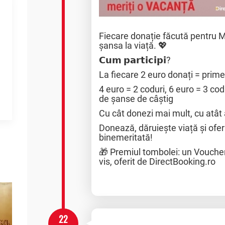
Fiecare donație făcută pentru 
șansa la viață. 💖
𝗖𝘂𝗺 𝗽𝗮𝗿𝘁𝗶𝗰𝗶𝗽𝗶?
La fiecare 2 euro donați = prime
4 euro = 2 coduri, 6 euro = 3 co
de șanse de câștig
Cu cât donezi mai mult, cu atât 
Donează, dăruiește viață și ofer
binemeritată!
🎁 Premiul tombolei: un Vouche
vis, oferit de DirectBooking.ro
22