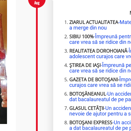
Aug
ZIARUL ACTUALITATEA
-Mate
a merge din nou
SIBIU 100%
-Împreună pentr
care vrea să se ridice din n
REALITATEA DOROHOIANĂ
-
adolescent curajos care vre
ȘTIREA DE IAȘI
-Împreună pe
care vrea să se ridice din n
GAZETA DE BOTOȘANI-
Împr
curajos care vrea să se ridi
BOTOȘĂNEANUL
-Un accide
dat bacalaureatul de pe pat
GLASUL CETĂȚII
-Un acciden
nevoie de ajutor pentru a s
BOTOȘANI EXPRESS
-Un acci
a dat bacalaureatul de pe p