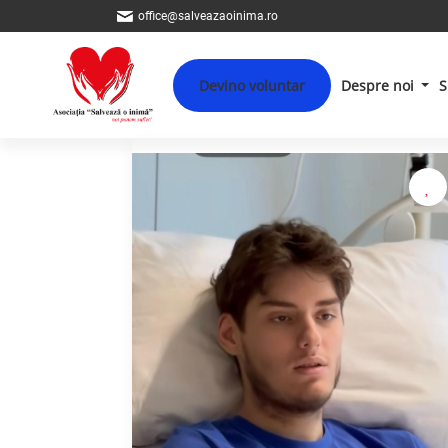
office@salveazaoinima.ro
Devino voluntar
Despre noi
S