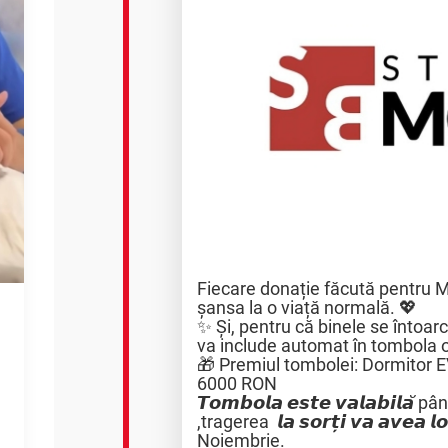
Fiecare donație făcută pentru 
șansa la o viață normală. 💖
✨ Și, pentru că binele se întoarc
va include automat în tombola 
🎁 Premiul tombolei: Dormitor E
6000 RON
𝙏𝙤𝙢𝙗𝙤𝙡𝙖 𝙚𝙨𝙩𝙚 𝙫𝙖𝙡𝙖𝙗𝙞𝙡𝙖̆
,tragerea 𝙡𝙖 𝙨𝙤𝙧𝙩̦𝙞 𝙫𝙖 𝙖𝙫𝙚𝙖 𝙡𝙤𝙘
Noiembrie.