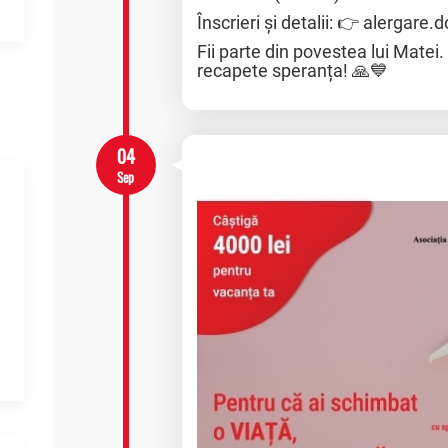
Înscrieri și detalii: 👉 alergare
Fii parte din povestea lui Matei.
recapete speranța! 🙏💙
04
Sep