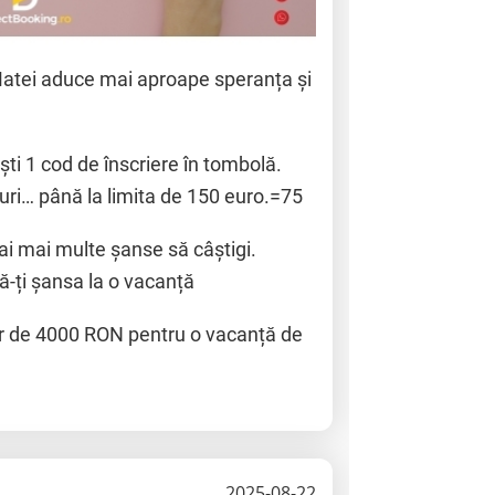
Matei aduce mai aproape speranța și
ști 1 cod de înscriere în tombolă.
duri… până la limita de 150 euro.=75
ai mai multe șanse să câștigi.
ă-ți șansa la o vacanță
r de 4000 RON pentru o vacanță de
2025-08-22