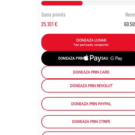
41.488743801653% Complete
Suma primita
Neces
25.101 €
60.50
DONEAZA LUNAR
*pe perioada campaniei
DONEAZA PRIN
SAU
DONEAZA PRIN CARD
DONEAZA PRIN REVOLUT
DONEAZA PRIN PAYPAL
DONEAZA PRIN STRIPE