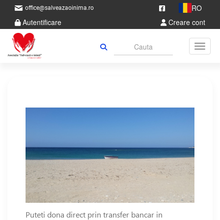
RO
office@salveazaoinima.ro
Autentificare
Creare cont
Toggle
Puteti dona direct prin transfer bancar in