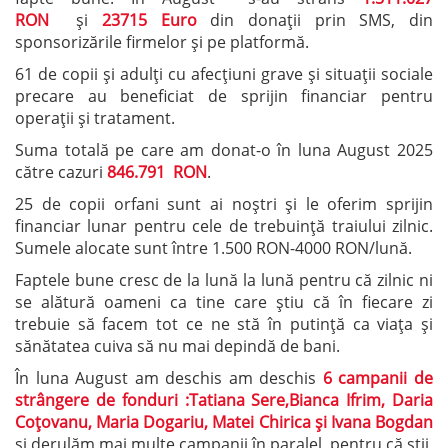
RON
și
23715 Euro
din donații prin SMS, din
sponsorizările firmelor și pe platformă.
61 de copii și adulți cu afecțiuni grave și situații sociale
precare au beneficiat de sprijin financiar pentru
operații și tratament.
Suma totală pe care am donat-o în luna August 2025
către cazuri
846.791 RON
.
25 de copii orfani sunt ai noștri și le oferim sprijin
financiar lunar pentru cele de trebuință traiului zilnic.
Sumele alocate sunt între 1.500 RON-4000 RON/lună.
Faptele bune cresc de la lună la lună pentru că zilnic ni
se alătură oameni ca tine care știu că în fiecare zi
trebuie să facem tot ce ne stă în putință ca viața și
sănătatea cuiva să nu mai depindă de bani.
În luna August am deschis am deschis
6 campanii de
strângere de fonduri :Tatiana Sere,Bianca Ifrim, Daria
Coțovanu, Maria Dogariu, Matei Chirica și Ivana Bogdan
și derulăm mai multe campanii în paralel, pentru că știi,