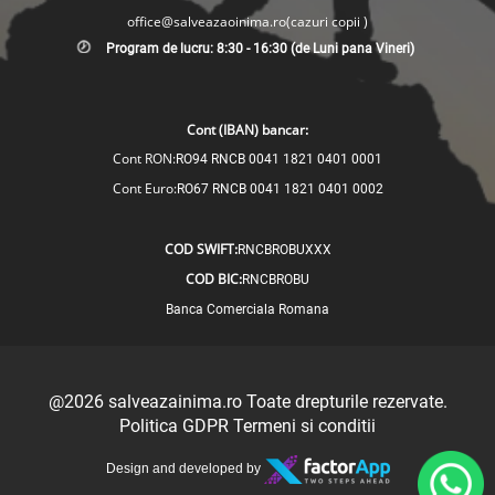
office@salveazaoinima.ro
(cazuri copii )
Program de lucru: 8:30 - 16:30 (de Luni pana Vineri)
Cont (IBAN) bancar:
Cont RON:
RO94 RNCB 0041 1821 0401 0001
Cont Euro:
RO67 RNCB 0041 1821 0401 0002
COD SWIFT:
RNCBROBUXXX
COD BIC:
RNCBROBU
Banca Comerciala Romana
@2026
salveazainima.ro
Toate drepturile rezervate.
Politica GDPR
Termeni si conditii
Design and developed by