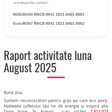
urmatoarele conturi:
RON:
RO94 RNCB 0041 1821 0401 0001
Euro:
RO67 RNCB 0041 1821 0401 0002
Raport activitate luna
August 2025
Bună ziua,
Suntem recunoscători pentru grija pe care le-o porți.
Noblețea sufletului tău ne dă energie și inspiră alte
fapte bune. În August s-au strâns
1.511.027