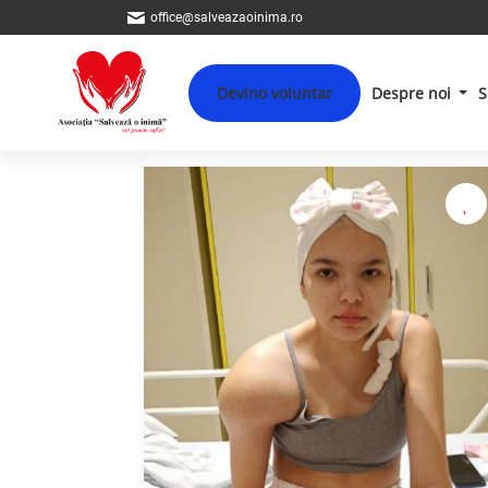
office@salveazaoinima.ro
Devino voluntar
Despre noi
S