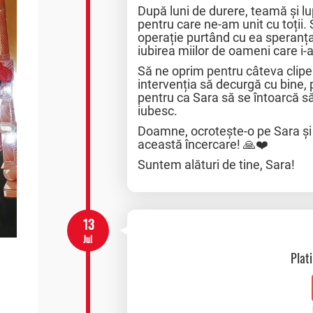
După luni de durere, teamă și l
pentru care ne-am unit cu toții.
operație purtând cu ea speranța 
iubirea miilor de oameni care i-a
Să ne oprim pentru câteva clipe
intervenția să decurgă cu bine, p
pentru ca Sara să se întoarcă să
iubesc.
Doamne, ocrotește-o pe Sara și 
această încercare! 🙏❤️
Suntem alături de tine, Sara!
13
Jul
Plat