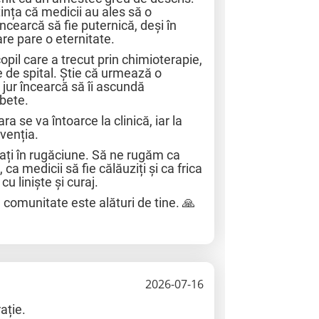
tința că medicii au ales să o
 încearcă să fie puternică, deși în
are pare o eternitate.
opil care a trecut prin chimioterapie,
e de spital. Știe că urmează o
 jur încearcă să îi ascundă
mbete.
ara se va întoarce la clinică, iar la
venția.
ați în rugăciune. Să ne rugăm ca
a medicii să fie călăuziți și ca frica
cu liniște și curaj.
ă comunitate este alături de tine. 🙏
2026-07-16
ație.