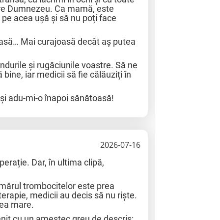
ătre Dumnezeu. Ca mamă, este
nd pe acea ușă și să nu poți face
joasă… Mai curajoasă decât aș putea
ndurile și rugăciunile voastre. Să ne
ine, iar medicii să fie călăuziți în
 și adu-mi-o înapoi sănătoasă!
2026-07-16
perație. Dar, în ultima clipă,
numărul trombocitelor este prea
rapie, medicii au decis să nu riște.
rea mare.
nit cu un amestec greu de descris: