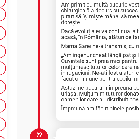
Am primit cu multă bucurie veste
chirurgicală a decurs cu succes
putut să își miște mâna, să mea
dorește.
Dacă evoluția ei va continua la 
acasă, în România, alături de fa
Mama Sarei ne-a transmis, cu 
„Am îngenuncheat lângă pat și 
Cuvintele sunt prea mici pentru 
mulțumesc tuturor celor care ne-a
în rugăciuni. Ne-ați fost alătur
făcut o minune pentru copilul m
Astăzi ne bucurăm împreună pen
uriașă. Mulțumim tuturor donatori
oamenilor care au distribuit pov
Împreună am făcut binele posibi
22