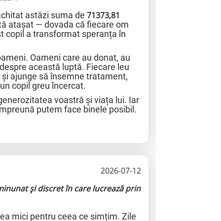
achitat astăzi suma de
71373,81
ată atașat — dovada că fiecare om
st copil a transformat speranța în
oameni. Oameni care au donat, au
e despre această luptă. Fiecare leu
e și ajunge să însemne tratament,
un copil greu încercat.
nerozitatea voastră și viața lui. Iar
împreună putem face binele posibil.
2026-07-12
inunat și discret în care lucrează prin
prea mici pentru ceea ce simțim. Zile