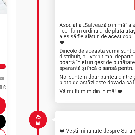
Asociația „Salvează o inimă” a 
, conform ordinului de plată at
ales să fie alături de acest copi
❤️
Dincolo de această sumă sunt 
distribuit, au vorbit mai depart
poartă în el un gest de bunătat
lete
speranță și încă o șansă pentru 
Noi suntem doar puntea dintre ge
ari
plata de astăzi este dovada că 
0 €
Vă mulțumim din inimă! ❤️
25
Jul
❤️ Vești minunate despre Sara H