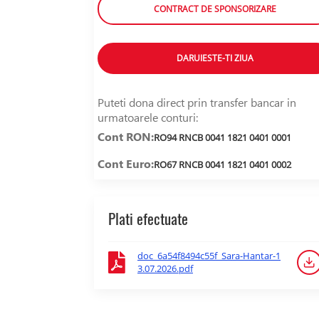
CONTRACT DE SPONSORIZARE
DARUIESTE-TI ZIUA
Puteti dona direct prin transfer bancar in
urmatoarele conturi:
Cont RON:
RO94 RNCB 0041 1821 0401 0001
Cont Euro:
RO67 RNCB 0041 1821 0401 0002
Plati efectuate
doc_6a54f8494c55f_Sara-Hantar-1
3.07.2026.pdf