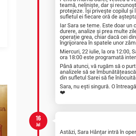
teamă, neliniște, dar și recunoș
protejeze. Își privește copilul și
sufletul ei fiecare oră de aștept
Iar Sara se teme. Este doar un c
durere, analize și prea multe zil
operație grea, chiar dacă cei din
îngrijorarea în spatele unor zâ
Miercuri, 22 iulie, la ora 12:00, S
ora 18:00 este programată inter
Până atunci, vă rugăm să o purt
analizele să se îmbunătățească, c
din sufletul Sarei să fie înlocuită 
Sara, nu ești singură. O întreag
❤️
16
Jul
Astăzi, Sara Hânțar intră în oper