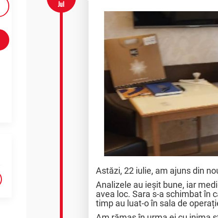
Jul
Astăzi, 22 iulie, am ajuns din nou
Analizele au ieșit bune, iar medi
avea loc. Sara s-a schimbat în c
timp au luat-o în sala de operați
Am rămas în urma ei cu inima str