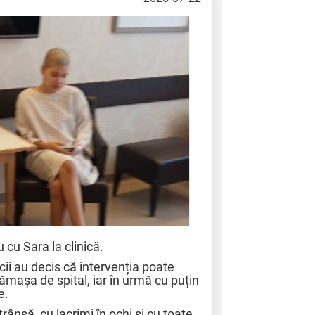
 cu Sara la clinică.
cii au decis că intervenția poate
ămașa de spital, iar în urmă cu puțin
e.
ânsă, cu lacrimi în ochi și cu toate