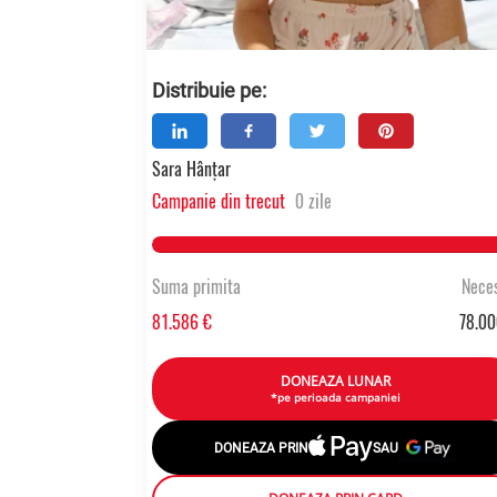
Distribuie pe:
Sara Hânțar
Campanie din trecut
0 zile
104.59680769231% Comp
Suma primita
Neces
81.586 €
78.00
DONEAZA LUNAR
*pe perioada campaniei
DONEAZA PRIN
SAU