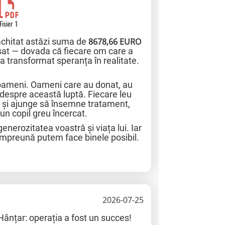
Fisier 1
achitat astăzi suma de
8678,66 EURO
așat — dovada că fiecare om care a
l a transformat speranța în realitate.
oameni. Oameni care au donat, au
e despre această luptă. Fiecare leu
e și ajunge să însemne tratament,
un copil greu încercat.
nerozitatea voastră și viața lui. Iar
împreună putem face binele posibil.
2026-07-25
ânțar: operația a fost un succes!