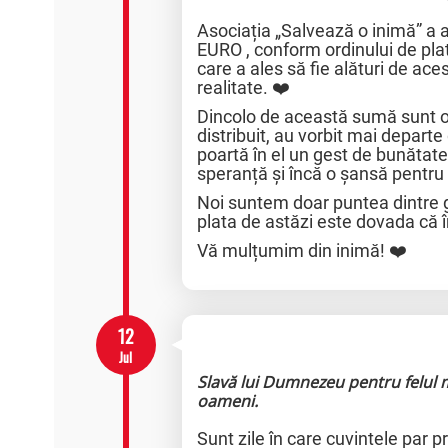
Asociația „Salvează o inimă” a 
EURO , conform ordinului de pl
care a ales să fie alături de ace
realitate. ❤️
Dincolo de această sumă sunt 
distribuit, au vorbit mai depart
poartă în el un gest de bunătat
speranță și încă o șansă pentru 
Noi suntem doar puntea dintre ge
plata de astăzi este dovada că 
Vă mulțumim din inimă! ❤️
12
Jul
Slavă lui Dumnezeu pentru felul m
oameni.
Sunt zile în care cuvintele par 