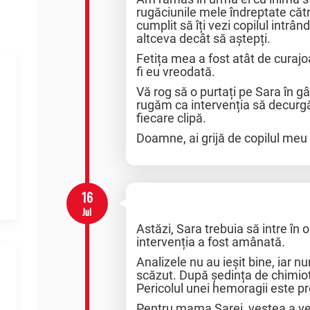
rugăciunile mele îndreptate c
cumplit să îți vezi copilul intrâ
altceva decât să aștepți.
Fetița mea a fost atât de cura
fi eu vreodată.
Vă rog să o purtați pe Sara în gâ
rugăm ca intervenția să decurgă b
fiecare clipă.
Doamne, ai grijă de copilul meu
16
Jul
Astăzi, Sara trebuia să intre în o
intervenția a fost amânată.
Analizele nu au ieșit bine, iar 
scăzut. După ședința de chimiote
Pericolul unei hemoragii este p
Pentru mama Sarei, vestea a ve