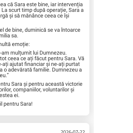
a că Sara este bine, iar intervenția
. La scurt timp după operație, Sara a
rgă și să mănânce ceea ce își
fel de bine, duminică se va întoarce
milia sa.
multă emoție:
I-am mulțumit lui Dumnezeu.
tot ceea ce ați făcut pentru Sara. Vă
ți ajutat financiar și ne-ați purtat
i ca o adevărată familie. Dumnezeu a
eu.”
tru Sara și pentru această victorie
lor, companiilor, voluntarilor și
estea ei.
l pentru Sara!
2026-07-22