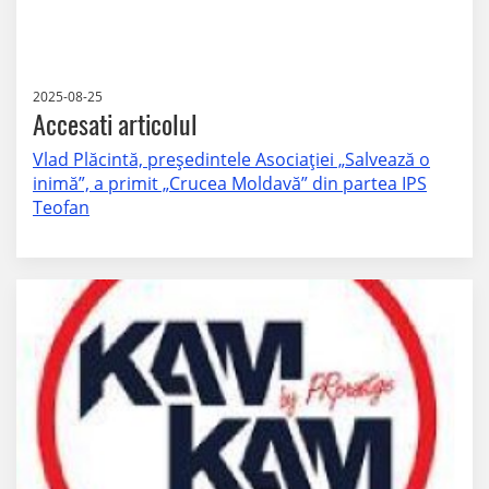
2025-08-25
Accesati articolul
Vlad Plăcintă, președintele Asociației „Salvează o
inimă”, a primit „Crucea Moldavă” din partea IPS
Teofan