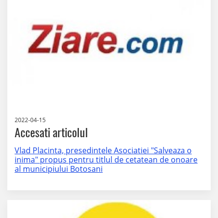
2022-04-15
Accesati articolul
Vlad Placinta, presedintele Asociatiei "Salveaza o
inima" propus pentru titlul de cetatean de onoare
al municipiului Botosani