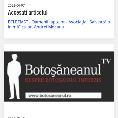
2022-06-07
Accesati articolul
ECLEZIAST - Oamenii faptelor - Asociația ,,Salvează o
inimă” cu pr. Andrei Mocanu