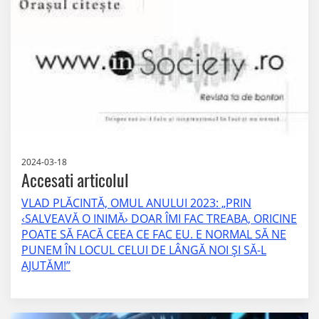
2024-03-18
Accesati articolul
VLAD PLĂCINTĂ, OMUL ANULUI 2023: „PRIN
‹SALVEAVĂ O INIMĂ› DOAR ÎMI FAC TREABA, ORICINE
POATE SĂ FACĂ CEEA CE FAC EU. E NORMAL SĂ NE
PUNEM ÎN LOCUL CELUI DE LÂNGĂ NOI ȘI SĂ-L
AJUTĂM!”