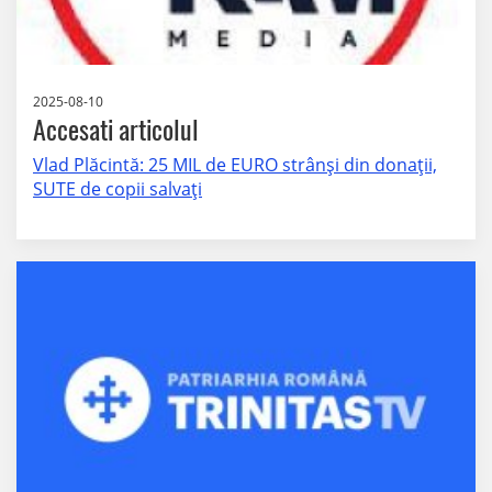
2025-08-10
Accesati articolul
Vlad Plăcintă: 25 MIL de EURO strânși din donații,
SUTE de copii salvați