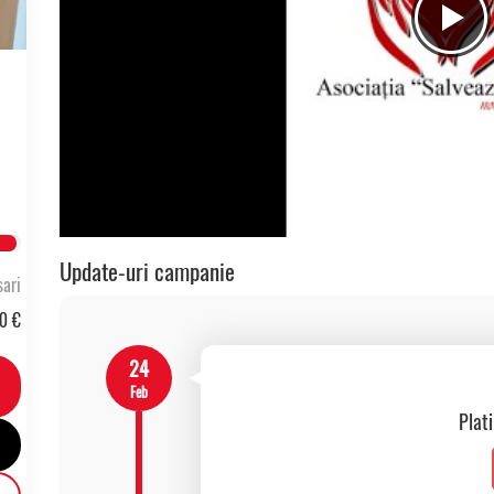
ete
Update-uri campanie
ari
0 €
24
Feb
Plat