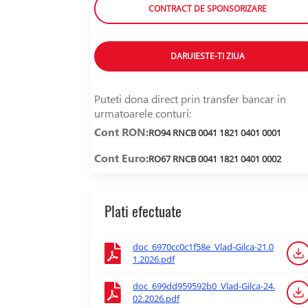
CONTRACT DE SPONSORIZARE
DARUIESTE-TI ZIUA
Puteti dona direct prin transfer bancar in
urmatoarele conturi:
Cont RON:
RO94 RNCB 0041 1821 0401 0001
Cont Euro:
RO67 RNCB 0041 1821 0401 0002
Plati efectuate
doc_6970cc0c1f58e_Vlad-Gilca-21.0
1.2026.pdf
doc_699dd959592b0_Vlad-Gilca-24.
02.2026.pdf