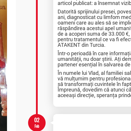
articol publicat: a însemnat vizib
Datorită sprijinului presei, pove
ani, diagnosticat cu limfom medi
oameni care au ales să se implice
răspândirea acestui apel umanita
de a acoperi suma de 33.000 €,
pentru tratamentul ce va fi efe
ATAKENT din Turcia.
Într-o perioadă în care informația
umanității, nu doar știrii. Ați d
partener esențial în salvarea de 
În numele lui Vlad, al familiei sa
vă mulțumim pentru profesionali
să transformați cuvintele în fa
Împreună, dovedim că atunci câ
aceeași direcție, speranța prind
02
Feb