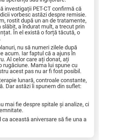
uă investigații PET-CT confirmă că
dicii vorbesc astăzi despre remisie.
m, rostit după un an de tratamente,
slăbit, a îndurat mult, a trecut prin
țat. În el există o forță tăcută, o
.
 planuri, nu să numeri zilele după
te acum. Iar faptul că a ajuns în
u. Al celor care ați donat, ați
tit o rugăciune. Mama lui spune cu
tru acest pas nu ar fi fost posibil.
erapie lunară, controale constante,
ă. Dar astăzi îi spunem din suflet:
u mai fie despre spitale și analize, ci
 demnitate.
l ca această aniversare să fie una a