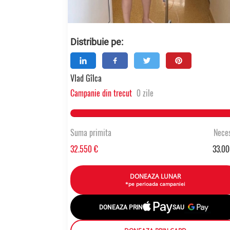
Distribuie pe:
Vlad Gîlca
Campanie din trecut
0 zile
98.637333333333% Compl
Suma primita
Neces
32.550 €
33.00
DONEAZA LUNAR
*pe perioada campaniei
DONEAZA PRIN
SAU