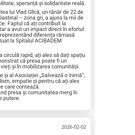
ilitate, speranță și solidaritate reală.
stea lui Vlad Gîlcă, un tânăr de 22 de
astinal – zona gri, a ajuns la mii de
. Faptul că ați contribuit la
r a avut un impact direct în efortul
 reprezentând diferența rămasă
ctuat la Spitalul ACIBADEM
 circulă rapid, ați ales să dați spațiu
emonstrat că presa poate fi un
vieți și în mobilizarea comunității.
le și al Asociației „Salvează o inimă”,
sm, empatie și pentru că ați ales
pte care contează.
nd presa și comunitatea merg în
e putere.
2026-02-02