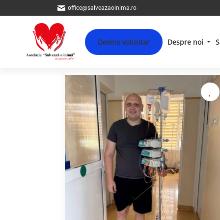
office@salveazaoinima.ro
Devino voluntar
Despre noi
S