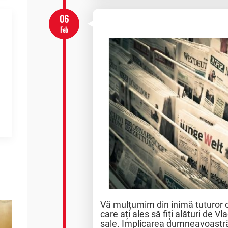
06
Feb
Vă mulțumim din inimă tuturor 
care ați ales să fiți alături de Vl
sale. Implicarea dumneavoastr