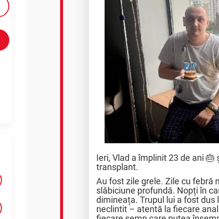
Ieri, Vlad a împlinit 23 de ani 🎂 
transplant.
Au fost zile grele. Zile cu febră 
slăbiciune profundă. Nopți în c
dimineața. Trupul lui a fost dus l
neclintit – atentă la fiecare anal
fiecare semn care putea însemn