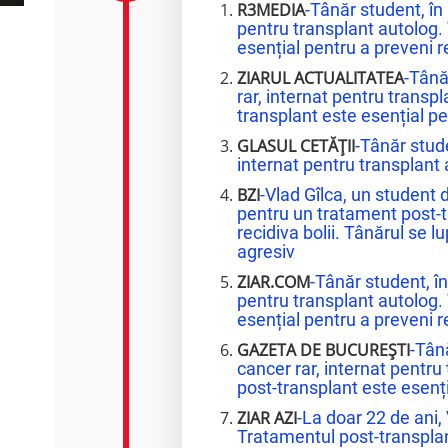
R3MEDIA
-Tânăr student, în
pentru transplant autolog.
esențial pentru a preveni r
ZIARUL ACTUALITATEA
-Tână
rar, internat pentru transp
transplant este esențial pe
GLASUL CETĂȚII
-Tânăr stud
internat pentru transplant
BZI
-Vlad Gîlca, un student 
pentru un tratament post-t
recidiva bolii. Tânărul se 
agresiv
ZIAR.COM
-Tânăr student, î
pentru transplant autolog.
esențial pentru a preveni r
GAZETA DE BUCUREȘTI
-Tân
cancer rar, internat pentr
post-transplant este esenți
ZIAR AZI
-La doar 22 de ani, 
Tratamentul post-transplan