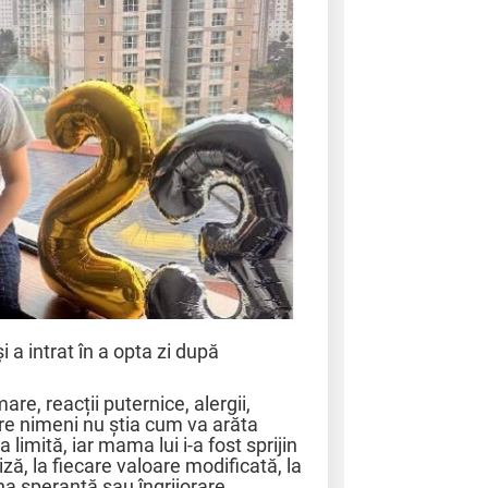
și a intrat în a opta zi după
mare, reacții puternice, alergii,
are nimeni nu știa cum va arăta
a limită, iar mama lui i-a fost sprijin
iză, la fiecare valoare modificată, la
a speranță sau îngrijorare.