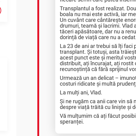
Transplantul a fost realizat. Do
boala nu mai este activă, iar me
Un cuvânt care cântărește enor
drumuri, teamă și lacrimi. Vlad a 
tăceri apăsătoare, dar nu a renun
dorință de viață care nu a cedat
La 23 de ani ar trebui să îți faci
transplant. Și totuși, asta trăieș
acest punct este și meritul vostr
distribuit, ați încurajat, ați ros
recunoștință că fără sprijinul vos
Urmează un an delicat – imunot
costuri ridicate și multă prudenț
La mulți ani, Vlad.
Și ne rugăm ca anii care vin să n
despre viață trăită cu liniște și
Vă mulțumim că ați făcut posibi
speranței.