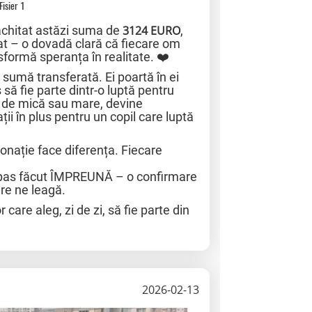
Fisier 1
achitat astăzi suma de
3124 EURO
,
at – o dovadă clară că fiecare om
nsformă speranța în realitate. ❤️
 sumă transferată. Ei poartă în ei
să fie parte dintr-o luptă pentru
ât de mică sau mare, devine
ții în plus pentru un copil care luptă
nație face diferența. Fiecare
un pas făcut ÎMPREUNĂ – o confirmare
are ne leagă.
care aleg, zi de zi, să fie parte din
2026-02-13