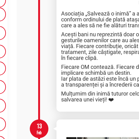
Asociația „Salvează o inimă” a 
conform ordinului de plată ataș
care a ales să ne fie alături tra
Acești bani nu reprezintă doar o
gesturile oamenilor care au ales 
viață. Fiecare contribuție, oric
tratament, zile câștigate, respira
în fiecare clipă.
Fiecare OM contează. Fiecare do
implicare schimbă un destin.
Iar plata de astăzi este încă 
a transparenței și a încrederii c
Mulțumim din inimă tuturor celor 
salvarea unei vieți! ❤️
13
Feb