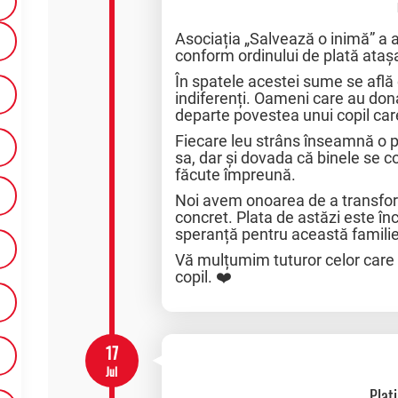
Asociația „Salvează o inimă” a 
conform ordinului de plată ataș
În spatele acestei sume se afl
indiferenți. Oameni care au dona
departe povestea unui copil care
Fiecare leu strâns înseamnă o p
sa, dar și dovada că binele se c
făcute împreună.
Noi avem onoarea de a transfor
concret. Plata de astăzi este în
speranță pentru această familie
Vă mulțumim tuturor celor care aț
copil. ❤️
17
Jul
Plat