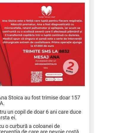
na Stoica au fost trimise doar 157
NA.
u un copil de doar 6 ani care duce
rsta ei.
cu o curbură a coloanei de
tervenția de care are nevoie costă