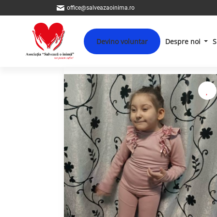
office@salveazaoinima.ro
Devino voluntar
Despre noi
S