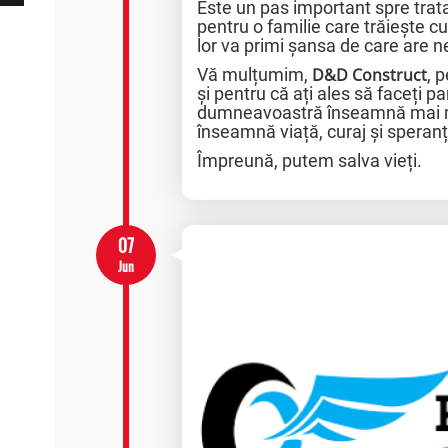
Este un pas important spre trat
pentru o familie care trăiește c
lor va primi șansa de care are n
Vă mulțumim,
D&D Construct
, 
și pentru că ați ales să faceți p
dumneavoastră înseamnă mai mul
înseamnă viață, curaj și speranț
Împreună, putem salva vieți.
07
Jun