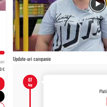
lete
Update-uri campanie
ari
0 €
07
Aug
Plat