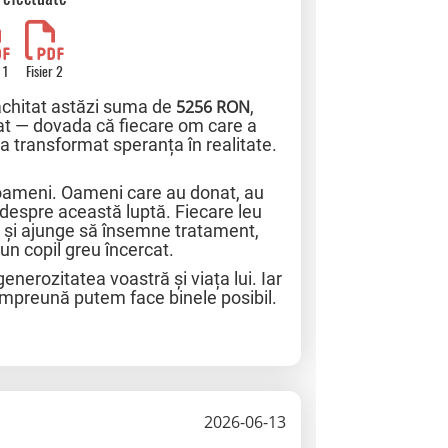
 1
Fisier 2
achitat astăzi suma de
5256 RON
,
at — dovada că fiecare om care a
l a transformat speranța în realitate.
oameni. Oameni care au donat, au
e despre această luptă. Fiecare leu
e și ajunge să însemne tratament,
un copil greu încercat.
nerozitatea voastră și viața lui. Iar
împreună putem face binele posibil.
2026-06-13