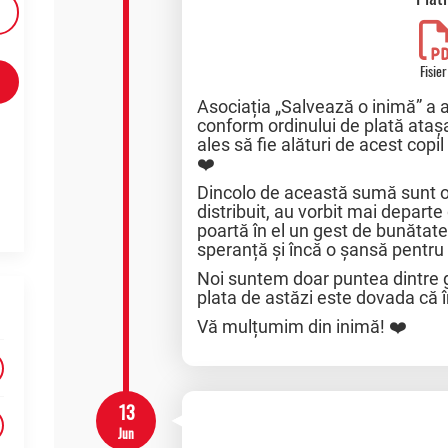
Fisier
Asociația „Salvează o inimă” a 
conform ordinului de plată ataș
ales să fie alături de acest copi
❤️
Dincolo de această sumă sunt 
distribuit, au vorbit mai depart
poartă în el un gest de bunătat
speranță și încă o șansă pentru 
Noi suntem doar puntea dintre ge
plata de astăzi este dovada că 
Vă mulțumim din inimă! ❤️
13
Jun