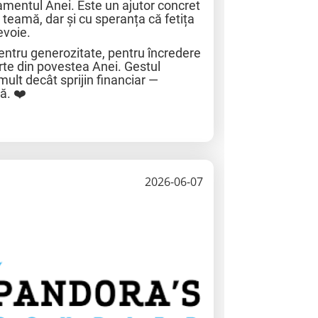
amentul Anei. Este un ajutor concret
u teamă, dar și cu speranța că fetița
evoie.
pentru generozitate, pentru încredere
arte din povestea Anei. Gestul
t decât sprijin financiar —
ă. ❤️
2026-06-07