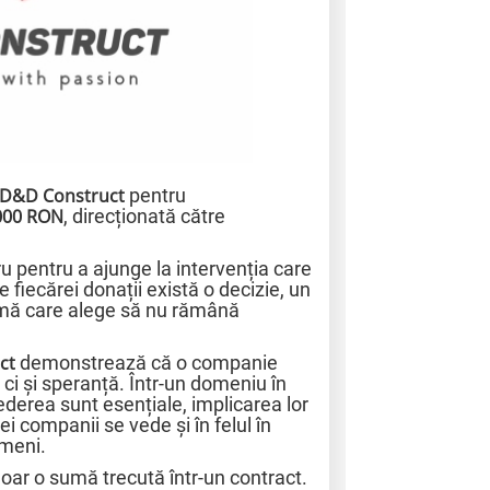
D&D Construct
pentru
000 RON
, direcționată către
u pentru a ajunge la intervenția care
e fiecărei donații există o decizie, un
nimă care alege să nu rămână
ct
demonstrează că o companie
 ci și speranță. Într-un domeniu în
ederea sunt esențiale, implicarea lor
i companii se vede și în felul în
ameni.
oar o sumă trecută într-un contract.