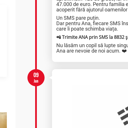
47.000 de euro. Pentru familia 
acoperit fără ajutorul oamenilor
Un SMS pare puțin.
Dar pentru Ana, fiecare SMS în
care îi poate schimba viața.
📲 Trimite ANA prin SMS la 8832 ș
Nu lăsăm un copil să lupte singu
Ana are nevoie de noi acum. ❤️
09
Jun