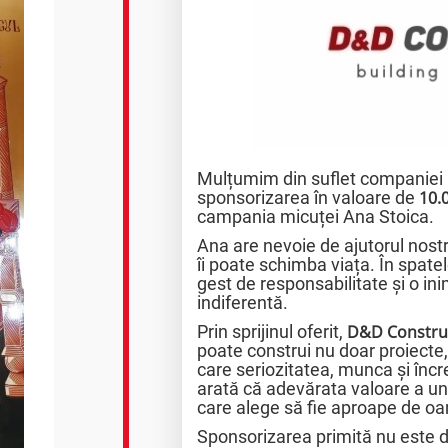
Mulțumim din suflet companiei
sponsorizarea în valoare de
10.
campania micuței Ana Stoica.
Ana are nevoie de ajutorul nostr
îi poate schimba viața. În spatel
gest de responsabilitate și o i
indiferentă.
Prin sprijinul oferit,
D&D Constru
poate construi nu doar proiecte,
care seriozitatea, munca și încr
arată că adevărata valoare a une
care alege să fie aproape de o
Sponsorizarea primită nu este d