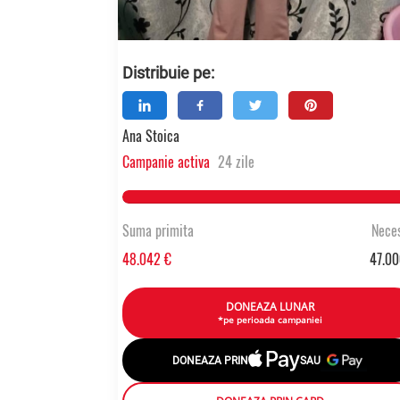
Distribuie pe:
Ana Stoica
Campanie activa
24 zile
102.21659574468% Comp
Suma primita
Neces
48.042 €
47.00
DONEAZA LUNAR
*pe perioada campaniei
DONEAZA PRIN
SAU