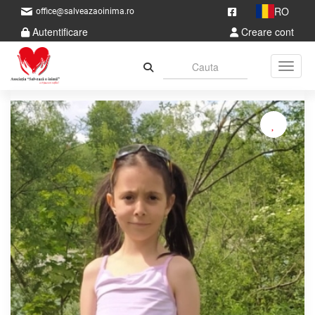
RO
office@salveazaoinima.ro
Autentificare
Creare cont
Toggle