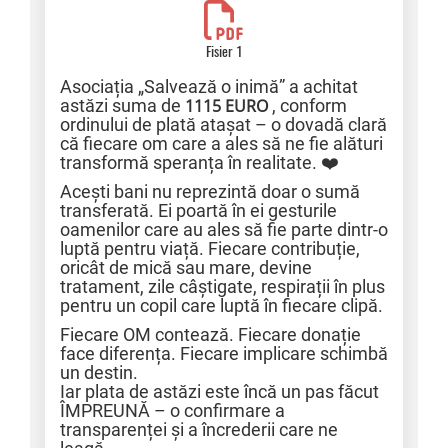
Fisier 1
Asociația „Salvează o inimă” a achitat
astăzi suma de
1115 EURO
, conform
ordinului de plată atașat – o dovadă clară
că fiecare om care a ales să ne fie alături
transformă speranța în realitate. ❤️
Acești bani nu reprezintă doar o sumă
transferată. Ei poartă în ei gesturile
oamenilor care au ales să fie parte dintr-o
luptă pentru viață. Fiecare contribuție,
oricât de mică sau mare, devine
tratament, zile câștigate, respirații în plus
pentru un copil care luptă în fiecare clipă.
Fiecare OM contează. Fiecare donație
face diferența. Fiecare implicare schimbă
un destin.
Iar plata de astăzi este încă un pas făcut
ÎMPREUNĂ – o confirmare a
transparenței și a încrederii care ne