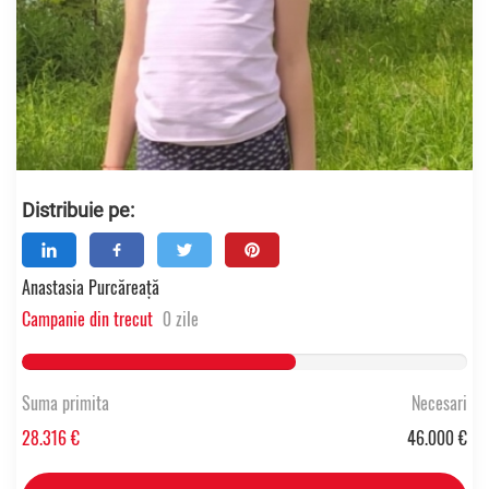
Distribuie pe:
Anastasia Purcăreață
Campanie din trecut
0 zile
61.556543478261% Complete
Suma primita
Necesari
28.316 €
46.000 €