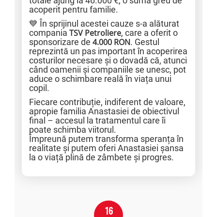
totale ajung la 46.000 €, o sumă greu de
acoperit pentru familie.
💙 În sprijinul acestei cauze s-a alăturat
compania
TSV Petroliere
, care a oferit o
sponsorizare de
4.000 RON
. Gestul
reprezintă un pas important în acoperirea
costurilor necesare și o dovadă că, atunci
când oamenii și companiile se unesc, pot
aduce o schimbare reală în viața unui
copil.
Fiecare contribuție, indiferent de valoare,
apropie familia Anastasiei de obiectivul
final – accesul la tratamentul care îi
poate schimba viitorul.
Împreună putem transforma speranța în
realitate și putem oferi Anastasiei șansa
la o viață plină de zâmbete și progres.
16