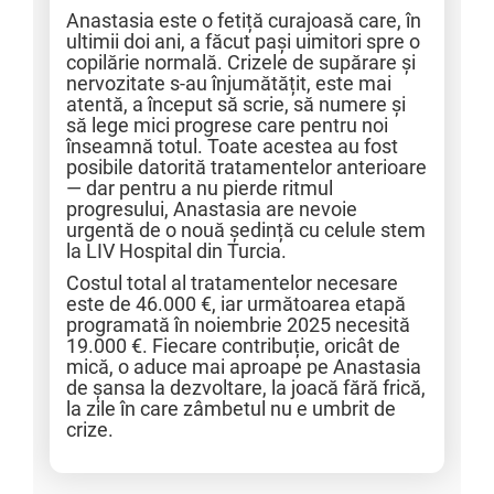
Anastasia este o fetiță curajoasă care, în
ultimii doi ani, a făcut pași uimitori spre o
copilărie normală. Crizele de supărare și
nervozitate s-au înjumătățit, este mai
atentă, a început să scrie, să numere și
să lege mici progrese care pentru noi
înseamnă totul. Toate acestea au fost
posibile datorită tratamentelor anterioare
— dar pentru a nu pierde ritmul
progresului, Anastasia are nevoie
urgentă de o nouă ședință cu celule stem
la LIV Hospital din Turcia.
Costul total al tratamentelor necesare
este de 46.000 €, iar următoarea etapă
programată în noiembrie 2025 necesită
19.000 €. Fiecare contribuție, oricât de
mică, o aduce mai aproape pe Anastasia
de șansa la dezvoltare, la joacă fără frică,
la zile în care zâmbetul nu e umbrit de
crize.