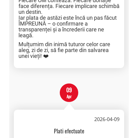
Fiecare OM contează. Fiecare donație
face diferența. Fiecare implicare schimbă
un destin.
Iar plata de astăzi este încă un pas făcut
ÎMPREUNĂ – o confirmare a
transparenței și a încrederii care ne
leagă.
Mulțumim din inimă tuturor celor care
aleg, zi de zi, să fie parte din salvarea
unei vieți! ❤️
09
Apr
2026-04-09
Plati efectuate