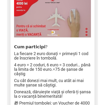
𝗖𝘂𝗺 𝗽𝗮𝗿𝘁𝗶𝗰𝗶𝗽𝗶?
La fiecare 2 euro donați = primești 1 cod
de înscriere în tombolă.
4 euro = 2 coduri, 6 euro = 3 coduri… până
la limita de 150 euro.=75 de șanse de
câștig
Cu cât donezi mai mult, cu atât ai mai
multe șanse să câștigi.
Donează, dăruiește viață și oferă-ți șansa
la o vacanță binemeritată!
🎁 Premiul tombolei: un Voucher de 4000