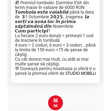
🎁 Premiul tombolei: Dormitor EVA din
lemn masiv în valoare de 6000 RON
𝙏𝙤𝙢𝙗𝙤𝙡𝙖 𝙚𝙨𝙩𝙚 𝙫𝙖𝙡𝙖𝙗𝙞𝙡𝙖̆ până la data
de 𝟯1 Octombrie 𝟮𝟬𝟮𝟱, ,tragerea 𝙡𝙖
𝙨𝙤𝙧𝙩̦𝙞 𝙫𝙖 𝙖𝙫𝙚𝙖 𝙡𝙤𝙘 𝙞̂𝙣 𝙥𝙧𝙞𝙢𝙖
𝙨𝙖̆𝙥𝙩𝙖̆𝙢𝙖̂𝙣𝙖̆ 𝙙𝙞𝙣 Noiembrie.
𝗖𝘂𝗺 𝗽𝗮𝗿𝘁𝗶𝗰𝗶𝗽𝗶?
La fiecare 2 euro donați = primești 1 cod
de înscriere în tombolă.
4 euro = 2 coduri, 6 euro = 3 coduri… până
la limita de 150 euro.=75 de șanse de
câștig
Cu cât donezi mai mult, cu atât ai mai
multe șanse să câștigi.
💬 Donează pentru Anastasia și oferă-ți o
șansă la premiul oferit de
STUDIO MOBILLI
06
Oct