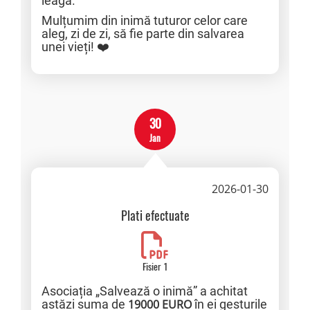
leagă.
Mulțumim din inimă tuturor celor care
aleg, zi de zi, să fie parte din salvarea
unei vieți! ❤️
30
Jan
2026-01-30
Plati efectuate
Fisier 1
Asociația „Salvează o inimă” a achitat
astăzi suma de
19000 EURO
în ei gesturile