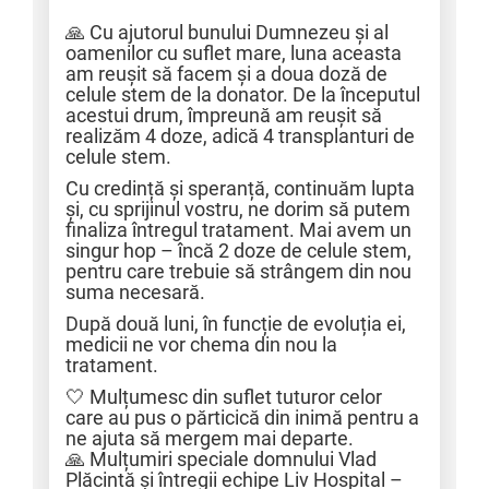
🙏 Cu ajutorul bunului Dumnezeu și al
oamenilor cu suflet mare, luna aceasta
am reușit să facem și a doua doză de
celule stem de la donator. De la începutul
acestui drum, împreună am reușit să
realizăm 4 doze, adică 4 transplanturi de
celule stem.
Cu credință și speranță, continuăm lupta
și, cu sprijinul vostru, ne dorim să putem
finaliza întregul tratament. Mai avem un
singur hop – încă 2 doze de celule stem,
pentru care trebuie să strângem din nou
suma necesară.
După două luni, în funcție de evoluția ei,
medicii ne vor chema din nou la
tratament.
🤍 Mulțumesc din suflet tuturor celor
care au pus o părticică din inimă pentru a
ne ajuta să mergem mai departe.
🙏 Mulțumiri speciale domnului Vlad
Plăcintă și întregii echipe Liv Hospital –