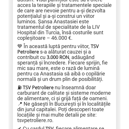
acces la terapiile și tratamentele speciale
de care are nevoie pentru a-și dezvolta
potențialul și a-și construi un viitor
luminos. Șansa Anastasiei este
tratamentul de specialitate de la LIV
Hospital din Turcia, însă costurile sunt
copleșitoare – 46.000 €.
💙 În această luptă pentru viitor,
TSV
Petroliere
s-a alăturat cauzei și a
contribuit cu
3.000 RON
, adăugând
speranță și încredere. Fiecare sprijin, fie
mic sau mare, este o rază de lumină
pentru ca Anastasia să aibă o copilărie
normală și un drum plin de posibilități.
⛽
TSV Petroliere
nu înseamnă doar
carburant de calitate și sisteme moderne
de alimentare, ci și grijă față de oameni.
📍 Ne găsești în București și în localitățile
din jurul capitalei. Poți descoperi toate
locațiile și mai multe detalii pe site:
tsvpetroliere.ro.
✔ Cu cardul
TSV
, fiecare alimentare se