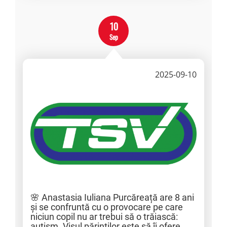
10
Sep
2025-09-10
🌸 Anastasia Iuliana Purcăreață are 8 ani
și se confruntă cu o provocare pe care
niciun copil nu ar trebui să o trăiască:
autism. Visul părinților este să îi ofere