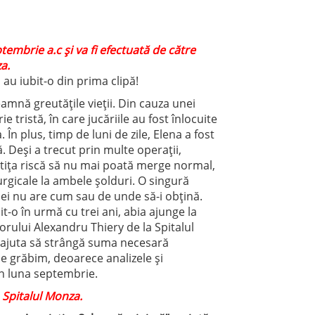
tembrie a.c și va fi efectuată de către
a.
i au iubit-o din prima clipă!
eamnă greutățile vieții. Din cauza unei
e tristă, în care jucăriile au fost înlocuite
În plus, timp de luni de zile, Elena a fost
ă. Deși a trecut prin multe operații,
etița riscă să nu mai poată merge normal,
urgicale la ambele șolduri. O singură
nei nu are cum sau de unde să-i obțină.
t-o în urmă cu trei ani, abia ajunge la
orului Alexandru Thiery de la Spitalul
 ajuta să strângă suma necesară
 ne grăbim, deoarece analizele și
în luna septembrie.
Spitalul Monza.