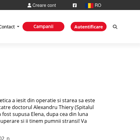
Creare cont
RO
Campanii
Contact
Autentificare
tica a iesit din operatie si starea sa este
 catre doctorul Alexandru Thiery (Spitalul
a fost supusa Elena, dupa cea din luna
perare si ii tinem pumnii stransi! Va