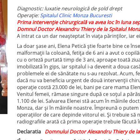
Diagnostic: luxatie neurologică de șold drept
Operație:
Spitalul Clinic Monza Bucuresti
Prima intervenție chirurgicală va avea loc în luna sep
Domnul Doctor Alexandru Thiery de la Spitalul Monz
A intrat ca un dar neașteptat în viața părinților, iar e
La doar șase ani, Elena Petică știe foarte bine ce îns
malformații la coloană, fetița de 6 ani a avut o copilări
cu o orteză purtată timp de 3 ani, aproape toată ziua. 
imobilizată în gips, iar spitalul i-a devenit a doua cas
problemele ei de sănătate nu s-au rezolvat. Acum, f
dacă nu va beneficia urgent de două intervenții chir
operație costă 23.000 de lei, bani pe care mama Ele
Venitul femeii, rămase singure după ce soțul a părăsi
1.100 de lei. Salvarea Elenei stă acum în mâinile doct
Monza, dar și în mâinile noastre. Împreună o putem
operațiilor de care depinde viitorul ei. Și trebuie să
radiografiile arată că prima operație trebuie făcută 
Declaratia
Domnului Doctor Alexandru Thiery de la 