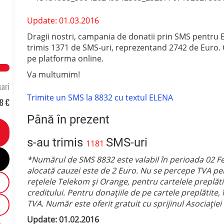
Update: 01.03.2016
Dragii nostri, campania de donatii prin SMS pentru Ele
trimis 1371 de SMS-uri, reprezentand 2742 de Euro
pe platforma online.
83.98009367681% Complete
Va multumim!
ari
Trimite un SMS la 8832 cu textul ELENA
8 €
Până în prezent
s-au trimis
SMS-uri
1181
*Numărul de SMS 8832 este valabil în perioada 02 F
alocată cauzei este de 2 Euro. Nu se percepe TVA pe
rețelele Telekom și Orange, pentru cartelele preplătit
creditului. Pentru donaţiile de pe cartele preplătite, 
TVA. Număr este oferit gratuit cu sprijinul Asociației
Update: 01.02.2016