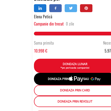
Elena Petică
Campanie din trecut
0 zile
1
Suma primita
Neces
10.998 €
5.97
DONEAZA LUNAR
*pe perioada campaniei
DONEAZA PRIN
SAU
DONEAZA PRIN CARD
DONEAZA PRIN REVOLUT