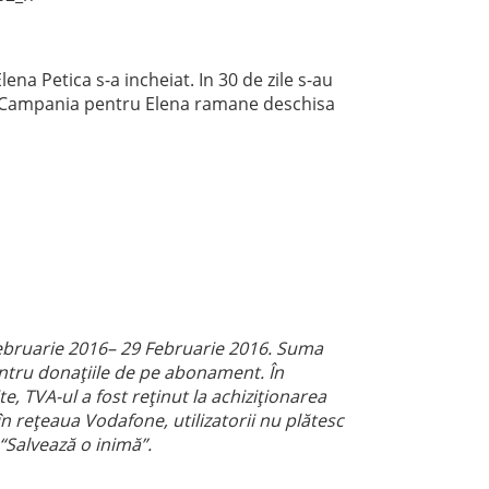
na Petica s-a incheiat. In 30 de zile s-au
. Campania pentru Elena ramane deschisa
ebruarie 2016– 29 Februarie 2016. Suma
ntru donațiile de pe abonament. În
e, TVA-ul a fost reținut la achiziționarea
în rețeaua Vodafone, utilizatorii nu plătesc
 “Salvează o inimă”.