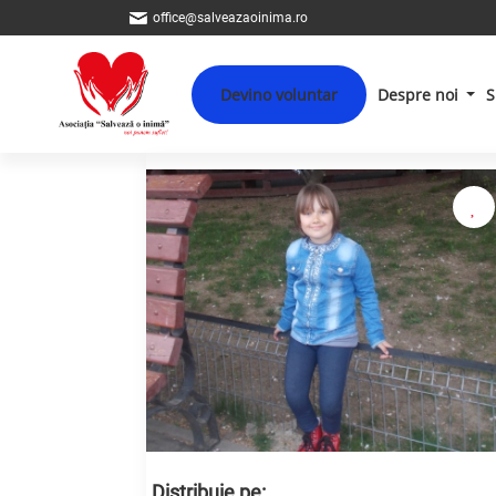
office@salveazaoinima.ro
Devino voluntar
Despre noi
S
Distribuie pe: