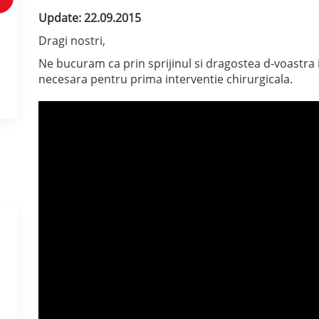
Update: 22.09.2015
Dragi nostri,
Ne bucuram ca prin sprijinul si dragostea d-voast
necesara pentru prima interventie chirurgicala.