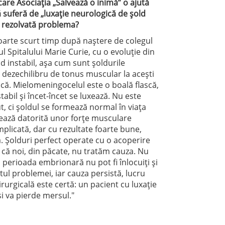
 care Asociația „Salvează o inimă” o ajută
ă suferă de „luxație neurologică de șold
i rezolvată problema?
foarte scurt timp după naștere de colegul
l Spitalului Marie Curie, cu o evoluție din
d instabil, așa cum sunt șoldurile
e dezechilibru de tonus muscular la acești
ască. Mielomeningocelul este o boală flască,
abil și încet-încet se luxează. Nu este
t, ci șoldul se formează normal în viața
xează datorită unor forțe musculare
mplicată, dar cu rezultate foarte bune,
ă. Șolduri perfect operate cu o acoperire
 că noi, din păcate, nu tratăm cauza. Nu
perioada embrionară nu pot fi înlocuiți și
ul problemei, iar cauza persistă, lucru
irurgicală este certă: un pacient cu luxație
și va pierde mersul."