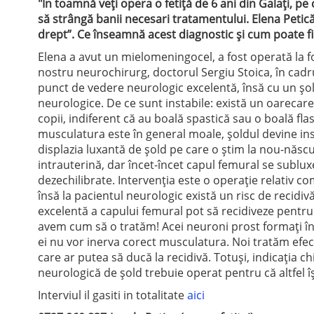
"În toamnă veți opera o fetiță de 6 ani din Galați, pe
să strângă banii necesari tratamentului. Elena Petic
drept”. Ce înseamnă acest diagnostic și cum poate f
Elena a avut un mielomeningocel, a fost operată la 
nostru neurochirurg, doctorul Sergiu Stoica, în cadru
punct de vedere neurologic excelentă, însă cu un șol
neurologice. De ce sunt instabile: există un oarecar
copii, indiferent că au boală spastică sau o boală fl
musculatura este în general moale, șoldul devine inst
displazia luxantă de șold pe care o știm la nou-născu
intrauterină, dar încet-încet capul femural se sublu
dezechilibrate. Intervenția este o operație relativ co
însă la pacientul neurologic există un risc de recidiv
excelentă a capului femural pot să recidiveze pentru
avem cum să o tratăm! Acei neuroni prost formați în 
ei nu vor inerva corect musculatura. Noi tratăm efect
care ar putea să ducă la recidivă. Totuși, indicația ch
neurologică de șold trebuie operat pentru că altfel î
Interviul il gasiti in totalitate
aici