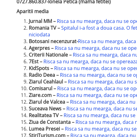
0727.860.837-Ionela Petica (mama fetitei)
Aparitii media
Jurnal MM –
Risca sa nu mearga, daca nu se op
Romania TV –
Spitalul i-a fost a doua casa. O f
niciodata
Botosani necenzurat-
Risca sa nu mearga, daca
Agerpres –
Risca sa nu mearga, daca nu se op
Criterii Nationale –
Risca sa nu mearga, daca n
7Est –
Risca sa nu mearga, daca nu se opereaz
KidSpots –
Risca sa nu mearga, daca nu se ope
Radio Deea –
Risca sa nu mearga, daca nu se 
Ziarul Ceahlaul –
Risca sa nu mearga, daca nu 
Comisarul –
Risca sa nu mearga, daca nu se o
Ziare.com –
Risca sa nu mearga, daca nu se op
Ziarul de Valcea –
Risca sa nu mearga, daca nu
Suceava News –
Risca sa nu mearga, daca nu s
Realitatea TV –
Risca sa nu mearga, daca nu se
Ziua de Constanta –
Risca sa nu mearga, daca 
Lumea Presei –
Risca sa nu mearga, daca nu s
StiriTurism.com –
Risca sa nu mearga, daca nu