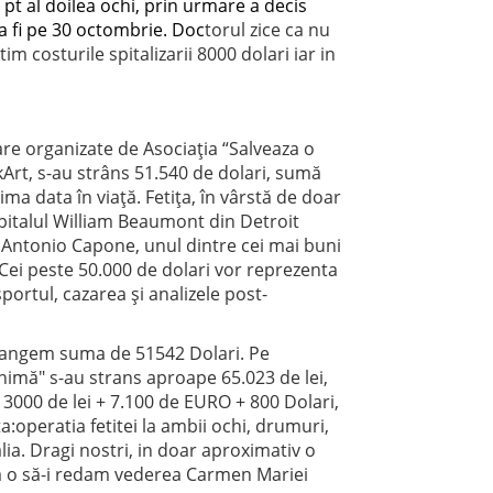
 pt al doilea ochi, prin urmare a decis
va fi pe 30 octombrie. Doc
torul zice ca nu
im costurile spitalizarii 8000 dolari iar in
re organizate de Asociația “Salveaza o
kArt, s-au strâns 51.540 de dolari, sumă
a data în viață. Fetița, în vârstă de doar
 Spitalul William Beaumont din Detroit
r. Antonio Capone, unul dintre cei mai buni
 Cei peste 50.000 de dolari vor reprezenta
sportul, cazarea și analizele post-
strangem suma de 51542 Dolari. Pe
inimă" s-au strans aproape 65.023 de lei,
.13000 de lei + 7.100 de EURO + 800 Dolari,
:operatia fetitei la ambii ochi, drumuri,
alia. Dragi nostri, in doar aproximativ o
ă o să-i redam vederea Carmen Mariei