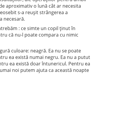
p de aproximativ o lună cât ar necesita
eosebit s-a reuşit strângerea a
ma necesară.
trebăm : ce simte un copil ţinut în
ntru că nu-l poate compara cu nimic
ingură culoare: neagră. Ea nu se poate
entru ea există numai negru. Ea nu a putut
tru ea există doar întunericul. Pentru ea
. Numai noi putem ajuta ca această noapte