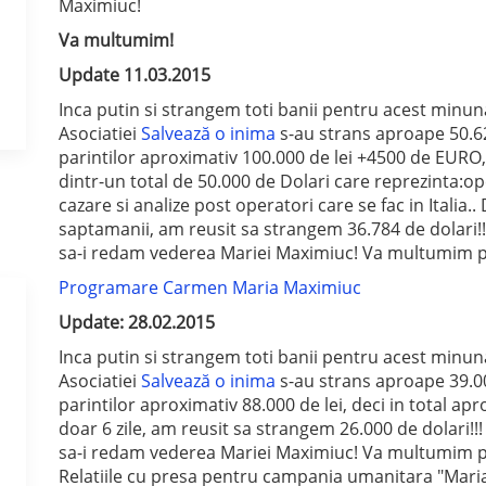
Maximiuc!
Va multumim!
Update 11.03.2015
Inca putin si strangem toti banii pentru acest minun
Asociatiei
Salvează o inima
s-au strans aproape 50.620
parintilor aproximativ 100.000 de lei +4500 de EURO, 
dintr-un total de 50.000 de Dolari care reprezinta:oper
cazare si analize post operatori care se fac in Italia..
saptamanii, am reusit sa strangem 36.784 de dolari!
sa-i redam vederea Mariei Maximiuc! Va multumim pen
Programare Carmen Maria Maximiuc
Update: 28.02.2015
Inca putin si strangem toti banii pentru acest minun
Asociatiei
Salvează o inima
s-au strans aproape 39.000
parintilor aproximativ 88.000 de lei, deci in total apr
doar 6 zile, am reusit sa strangem 26.000 de dolari!!
sa-i redam vederea Mariei Maximiuc! Va multumim pen
Relatiile cu presa pentru campania umanitara "Maria