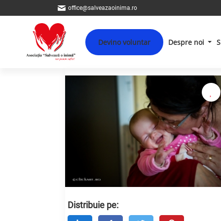
office@salveazaoinima.ro
Devino voluntar
Despre noi
S
Distribuie pe: