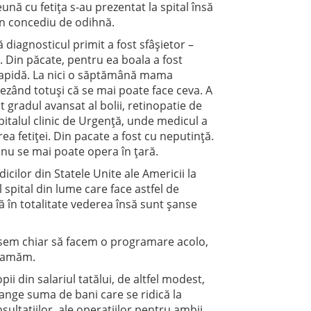
ă cu fetiţa s-au prezentat la spital însă
 în concediu de odihnă.
 diagnosticul primit a fost sfâşietor –
 Din păcate, pentru ea boala a fost
e rapidă. La nici o săptămână mama
rezând totuşi că se mai poate face ceva. A
t gradul avansat al bolii, retinopatie de
spitalul clinic de Urgenţă, unde medicul a
rea fetiţei. Din pacate a fost cu neputinţă.
ă nu se mai poate opera în ţară.
cilor din Statele Unite ale Americii la
spital din lume care face astfel de
dă în totalitate vederea însă sunt şanse
uşisem chiar să facem o programare acolo,
gramăm.
pii din salariul tatălui, de altfel modest,
range suma de bani care se ridică la
sultaţiilor, ale operaţiilor pentru ambii