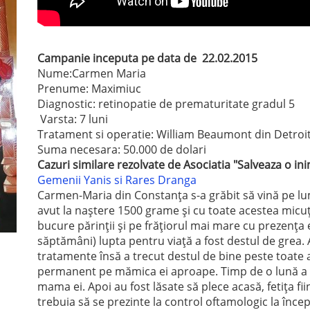
Campanie inceputa pe data de 22.02.2015
Nume:Carmen Maria
Prenume: Maximiuc
Diagnostic: retinopatie de prematuritate gradul 5
Varsta: 7 luni
Tratament si operatie: William Beaumont din Detroi
Suma necesara: 50.000 de dolari
Cazuri similare rezolvate de Asociatia "Salveaza o in
Gemenii Yanis si Rares Dranga
Carmen-Maria din Constanţa s-a grăbit să vină pe lum
avut la naştere 1500 grame şi cu toate acestea micuţa
bucure părinţii şi pe frăţiorul mai mare cu prezenţa 
săptămâni) lupta pentru viaţă a fost destul de grea. A 
tratamente însă a trecut destul de bine peste toate 
permanent pe mămica ei aproape. Timp de o lună a s
mama ei. Apoi au fost lăsate să plece acasă, fetiţa 
trebuia să se prezinte la control oftamologic la încep