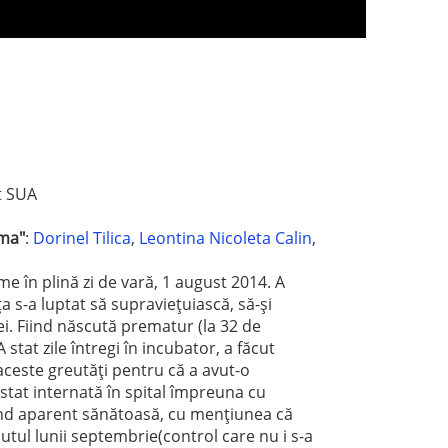
t SUA
ima"
:
Dorinel Tilica
,
Leontina Nicoleta Calin
,
e în plină zi de vară, 1 august 2014. A
 s-a luptat să supravieţuiască, să-şi
ei. Fiind născută prematur (la 32 de
stat zile întregi în incubator, a făcut
aceste greutăţi pentru că a avut-o
tat internată în spital împreuna cu
fiind aparent sănătoasă, cu menţiunea că
utul lunii septembrie(control care nu i s-a