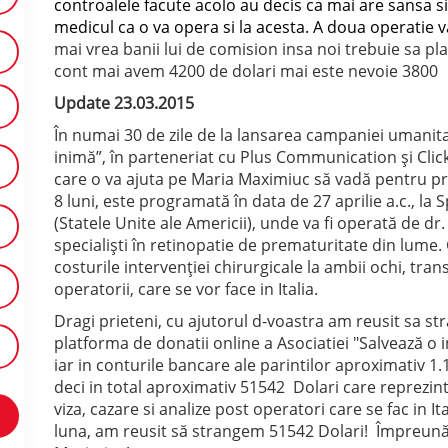
controalele facute acolo au decis ca mai are sansa si
medicul ca o va opera si la acesta. A doua operatie 
mai vrea banii lui de comision insa noi trebuie sa plat
cont mai avem 4200 de dolari mai este nevoie 3800
Update 23.03.2015
În numai 30 de zile de la lansarea campaniei umanita
inimă”, în parteneriat cu Plus Communication și Clic
care o va ajuta pe Maria Maximiuc să vadă pentru prim
8 luni, este programată în data de 27 aprilie a.c., la
(Statele Unite ale Americii), unde va fi operată de d
specialiști în retinopatie de prematuritate din lume.
costurile intervenției chirurgicale la ambii ochi, tran
operatorii, care se vor face in Italia.
Dragi prieteni, cu ajutorul d-voastra am reusit sa 
platforma de donatii online a Asociatiei "Salvează o 
iar in conturile bancare ale parintilor aproximativ 1
deci in total aproximativ 51542 Dolari care reprezinta
viza, cazare si analize post operatori care se fac in It
luna, am reusit să strangem 51542 Dolari! Împreun