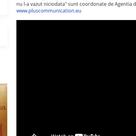
nu l-a vazut niciodata" sunt coordonate de Agentia 
www.pluscommunication.eu