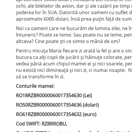
ochi, ale biletelor de avion, dar şi ale cazării pe tim
şederea lor în SUA. Datorită unor oameni cu suflet d
aproximativ 6000 dolari, însă prea puţin faţă de su
Noi ca oameni care ne bucurăm de lumina zilei, ne în
întuneric? Poate se teme. Sau poate nu se teme, pe
altceva? Cine poate şti ce simte o mână de om?
Pentru micuţa Maria fiecare zi arată la fel şi are o s
bucura ca alţi copii de jucării şi hăinuţe colorate, p
vedea până acum chipul mamei ei şi nici soarele, pen
nu există nici dimineaţă şi nici zi, ci numai noapte
să se transforme în zi.
Conturile mamei:
RO18RZBR0000060017354630 (Lei)
RO50RZBR0000060017354636 (dolari)
RO61RZBR0000060017354632 (euro)
Cod SWIFT: RZBRROBU,