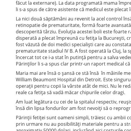
făcut la externare). La data programată mama împreun
li s-a spus de către asistente că medicul este plecat
La nici două săptămâni au revenit la acel control însă
retinopatie de prematuritate, formă foarte avansată.
descoperită târziu. Evoluţia acestei boli este foart
disperată a plecat împreună cu fetiţa la Bucureşti, c
fost văzută de doi medici specialişti care au constata
prematuritate stadiul IV B. A fost operată la Cluj, la 
încercat tot ce i-a stat în putinţă pentru a salva vede
Părinţilor li s-a spus clar printr-un raport medical c
Maria mai are însă o șansă ce stă însă în mâinile medi
William Beaumont Hospital din Detroit. Este singurul 
operaţii pentru copii la vârste atât de mici. Nu le re
reale ca fetiţa să vadă măcar chipurile celor dragi.
Am luat legătura cu cei de la spitalul respectiv, re
însă din lipsa fondurilor am fost nevoiţi să o repro
Părinţii fetiţei sunt oameni simpli, trăiesc cu ambii co
prin urmare nu au posibilităţi materiale pentru a st
aproximativ 50000 dolari, incluzând aici costurile con