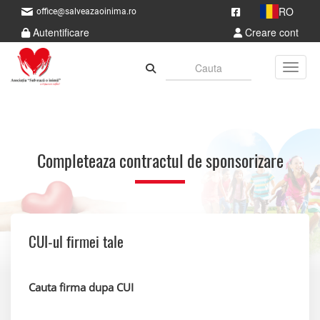
RO
office@salveazaoinima.ro
Autentificare
Creare cont
Toggle
Completeaza contractul de sponsorizare
CUI-ul firmei tale
Cauta firma dupa CUI