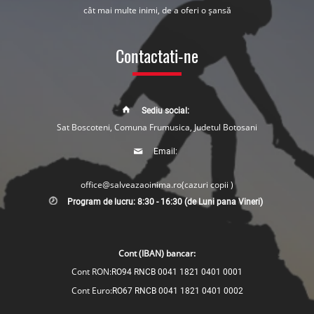
cât mai multe inimi, de a oferi o șansă
Contactati-ne
Sediu social:
Sat Boscoteni, Comuna Frumusica, Judetul Botosani
Email:
office@salveazaoinima.ro
(cazuri copii )
Program de lucru: 8:30 - 16:30 (de Luni pana Vineri)
Cont (IBAN) bancar:
Cont RON:
RO94 RNCB 0041 1821 0401 0001
Cont Euro:
RO67 RNCB 0041 1821 0401 0002