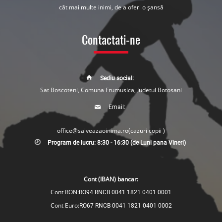
cât mai multe inimi, de a oferi o șansă
Contactati-ne
Sediu social:
Sat Boscoteni, Comuna Frumusica, Judetul Botosani
Email:
office@salveazaoinima.ro
(cazuri copii )
Program de lucru: 8:30 - 16:30 (de Luni pana Vineri)
Cont (IBAN) bancar:
Cont RON:
RO94 RNCB 0041 1821 0401 0001
Cont Euro:
RO67 RNCB 0041 1821 0401 0002