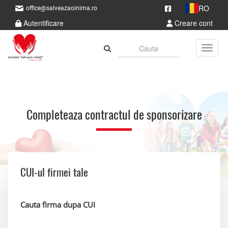
RO
office@salveazaoinima.ro
Autentificare
Creare cont
Toggle
Completeaza contractul de sponsorizare
CUI-ul firmei tale
Cauta firma dupa CUI