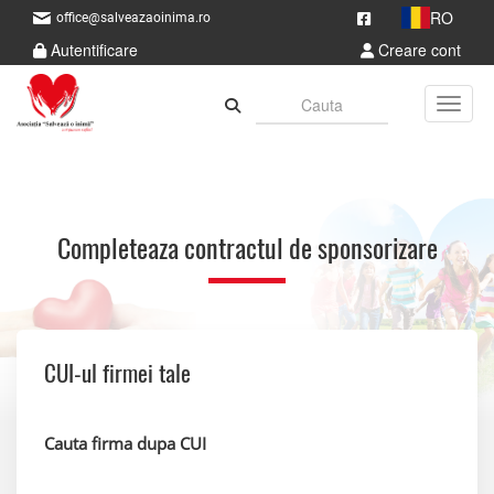
RO
office@salveazaoinima.ro
Autentificare
Creare cont
Toggle
Completeaza contractul de sponsorizare
CUI-ul firmei tale
Cauta firma dupa CUI