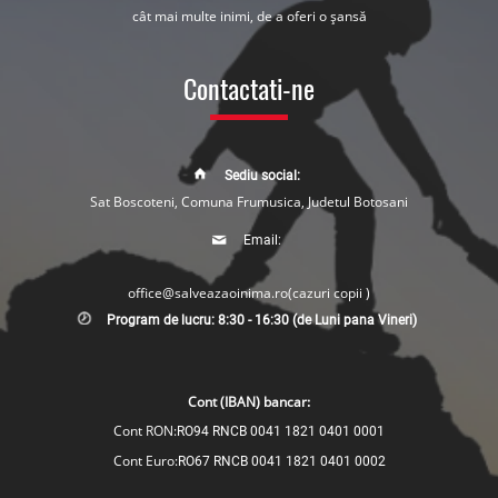
cât mai multe inimi, de a oferi o șansă
Contactati-ne
Sediu social:
Sat Boscoteni, Comuna Frumusica, Judetul Botosani
Email:
office@salveazaoinima.ro
(cazuri copii )
Program de lucru: 8:30 - 16:30 (de Luni pana Vineri)
Cont (IBAN) bancar:
Cont RON:
RO94 RNCB 0041 1821 0401 0001
Cont Euro:
RO67 RNCB 0041 1821 0401 0002