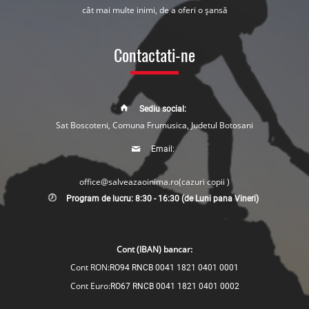
cât mai multe inimi, de a oferi o șansă
Contactati-ne
Sediu social:
Sat Boscoteni, Comuna Frumusica, Judetul Botosani
Email:
office@salveazaoinima.ro
(cazuri copii )
Program de lucru: 8:30 - 16:30 (de Luni pana Vineri)
Cont (IBAN) bancar:
Cont RON:
RO94 RNCB 0041 1821 0401 0001
Cont Euro:
RO67 RNCB 0041 1821 0401 0002