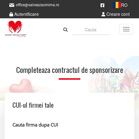
RO
office@salveazaoinima.ro
Autentificare
Creare cont
Toggle
Completeaza contractul de sponsorizare
CUI-ul firmei tale
Cauta firma dupa CUI