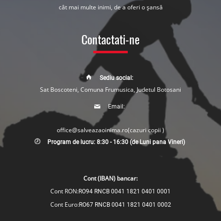
cât mai multe inimi, de a oferi o șansă
Contactati-ne
Sediu social:
Sat Boscoteni, Comuna Frumusica, Judetul Botosani
Email:
office@salveazaoinima.ro
(cazuri copii )
Program de lucru: 8:30 - 16:30 (de Luni pana Vineri)
Cont (IBAN) bancar:
Cont RON:
RO94 RNCB 0041 1821 0401 0001
Cont Euro:
RO67 RNCB 0041 1821 0401 0002