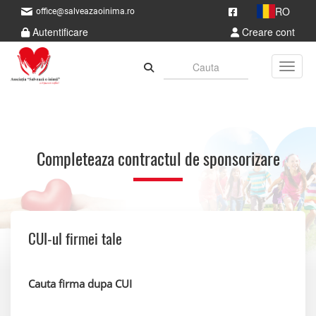
RO
office@salveazaoinima.ro
Autentificare
Creare cont
Toggle
Completeaza contractul de sponsorizare
CUI-ul firmei tale
Cauta firma dupa CUI