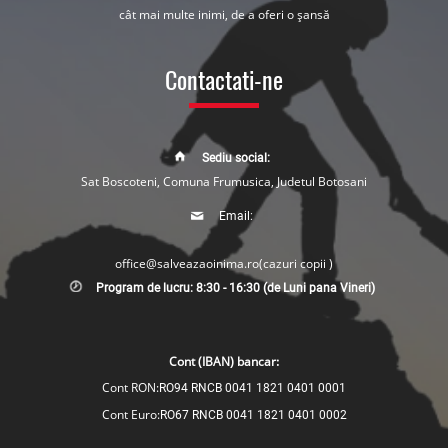
cât mai multe inimi, de a oferi o șansă
Contactati-ne
Sediu social:
Sat Boscoteni, Comuna Frumusica, Judetul Botosani
Email:
office@salveazaoinima.ro
(cazuri copii )
Program de lucru: 8:30 - 16:30 (de Luni pana Vineri)
Cont (IBAN) bancar:
Cont RON:
RO94 RNCB 0041 1821 0401 0001
Cont Euro:
RO67 RNCB 0041 1821 0401 0002