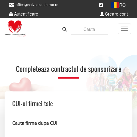
RO
office@salveazaoinima.ro
Autentificare
Creare cont
Toggle
Completeaza contractul de sponsorizare
CUI-ul firmei tale
Cauta firma dupa CUI