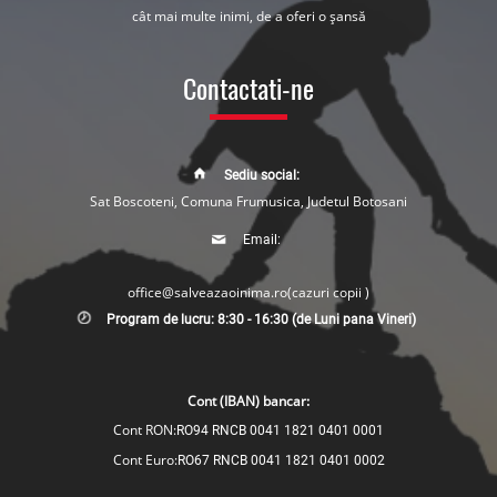
cât mai multe inimi, de a oferi o șansă
Contactati-ne
Sediu social:
Sat Boscoteni, Comuna Frumusica, Judetul Botosani
Email:
office@salveazaoinima.ro
(cazuri copii )
Program de lucru: 8:30 - 16:30 (de Luni pana Vineri)
Cont (IBAN) bancar:
Cont RON:
RO94 RNCB 0041 1821 0401 0001
Cont Euro:
RO67 RNCB 0041 1821 0401 0002