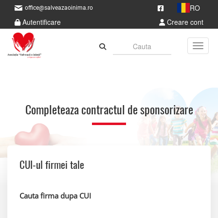
RO
office@salveazaoinima.ro
Autentificare
Creare cont
Toggle
Completeaza contractul de sponsorizare
CUI-ul firmei tale
Cauta firma dupa CUI