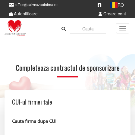
RO
office@salveazaoinima.ro
Autentificare
Creare cont
Toggle
Completeaza contractul de sponsorizare
CUI-ul firmei tale
Cauta firma dupa CUI