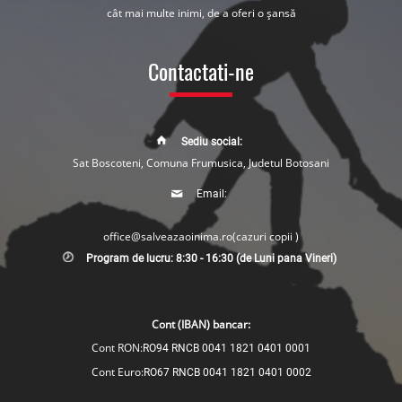
cât mai multe inimi, de a oferi o șansă
Contactati-ne
Sediu social:
Sat Boscoteni, Comuna Frumusica, Judetul Botosani
Email:
office@salveazaoinima.ro
(cazuri copii )
Program de lucru: 8:30 - 16:30 (de Luni pana Vineri)
Cont (IBAN) bancar:
Cont RON:
RO94 RNCB 0041 1821 0401 0001
Cont Euro:
RO67 RNCB 0041 1821 0401 0002