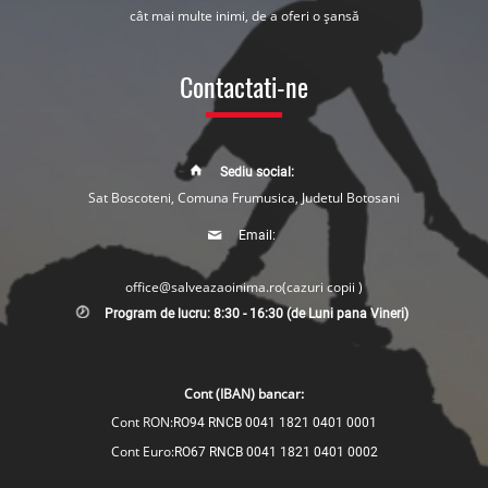
cât mai multe inimi, de a oferi o șansă
Contactati-ne
Sediu social:
Sat Boscoteni, Comuna Frumusica, Judetul Botosani
Email:
office@salveazaoinima.ro
(cazuri copii )
Program de lucru: 8:30 - 16:30 (de Luni pana Vineri)
Cont (IBAN) bancar:
Cont RON:
RO94 RNCB 0041 1821 0401 0001
Cont Euro:
RO67 RNCB 0041 1821 0401 0002