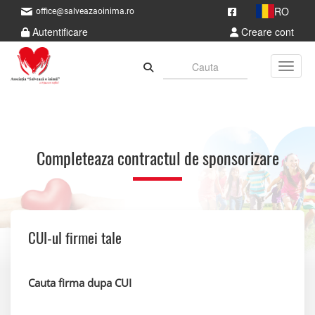
RO
office@salveazaoinima.ro
Autentificare
Creare cont
Toggle
Completeaza contractul de sponsorizare
CUI-ul firmei tale
Cauta firma dupa CUI