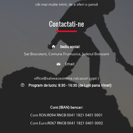
cât mai multe inimi, de a oferi o șansă
Contactati-ne
Sediu social:
Sat Boscoteni, Comuna Frumusica, Judetul Botosani
Email:
office@salveazaoinima.ro
(cazuri copii )
Program de lucru: 8:30 - 16:30 (de Luni pana Vineri)
Cont (IBAN) bancar:
Cont RON:
RO94 RNCB 0041 1821 0401 0001
Cont Euro:
RO67 RNCB 0041 1821 0401 0002