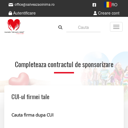
RO
office@salveazaoinima.ro
Autentificare
Creare cont
Toggle
Completeaza contractul de sponsorizare
CUI-ul firmei tale
Cauta firma dupa CUI