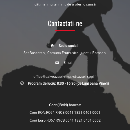
cât mai multe inimi, de a oferi o șansă
Contactati-ne
Sediu social:
Sat Boscoteni, Comuna Frumusica, Judetul Botosani
Email:
office@salveazaoinima.ro
(cazuri copii )
Program de lucru: 8:30 - 16:30 (de Luni pana Vineri)
Cont (IBAN) bancar:
Cont RON:
RO94 RNCB 0041 1821 0401 0001
Cont Euro:
RO67 RNCB 0041 1821 0401 0002