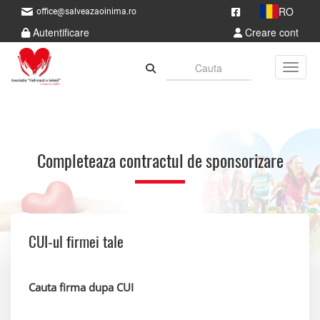
RO
office@salveazaoinima.ro
Autentificare
Creare cont
Toggle
Completeaza contractul de sponsorizare
CUI-ul firmei tale
Cauta firma dupa CUI