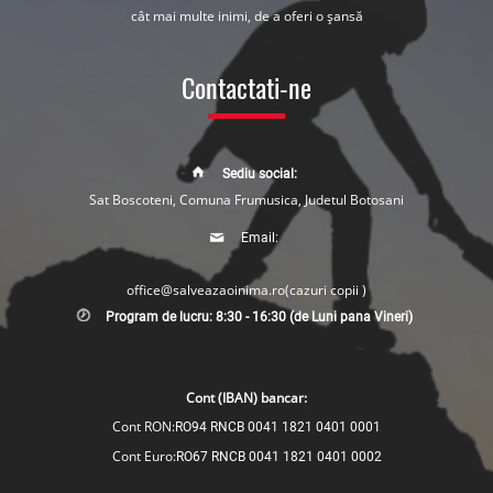
cât mai multe inimi, de a oferi o șansă
Contactati-ne
Sediu social:
Sat Boscoteni, Comuna Frumusica, Judetul Botosani
Email:
office@salveazaoinima.ro
(cazuri copii )
Program de lucru: 8:30 - 16:30 (de Luni pana Vineri)
Cont (IBAN) bancar:
Cont RON:
RO94 RNCB 0041 1821 0401 0001
Cont Euro:
RO67 RNCB 0041 1821 0401 0002