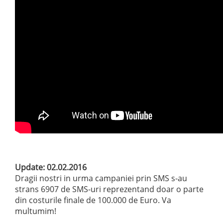
Update: 02.02.2016
Dragii nostri in urma campaniei prin SMS s-au
strans 6907 de SMS-uri reprezentand doar o parte
din costurile finale de 100.000 de Euro. Va
multumim!