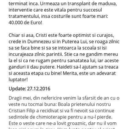
terminat inca. Urmeaza un transplant de maduva,
interventie care este vitala pentru succesul
tratamentului, insa costurile sunt foarte mari:
40.000 de Euro!
Chiar si asa, Cristi este foarte optimist si curajos,
crede in Dumnezeu si in Puterea Lui, se roaga zilnic
sa se faca bine si sa se intoarca la scoala si isi
incurajeaza zilnic parintii. Stie ca ne gandim mereu
la el si ca ne rugam pentru sanatatea lui, iar aceste
ganduri ii dau putere. Haideti sa-l ajutam sa treaca
si aceasta etapa cu bine! Merita, este un adevarat
luptator!
Update: 27.12.2016
Dragii mei, din nefericire venim la sfarsit de an cu o
veste nu tocmai buna: Boala prietenului nostru
Cristian Filip a recidivat si va fi nevoit sa continue
sedintele de chimioterapie pentru a nu-l pierde.
Este o veste care ne-a lovit groaznic, dar nu il vom