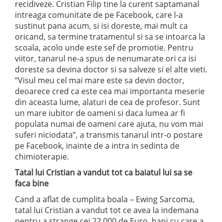
recidiveze. Cristian Filip tine la curent saptamanal
intreaga comunitate de pe Facebook, care l-a
sustinut pana acum, si isi doreste, mai mult ca
oricand, sa termine tratamentul si sa se intoarca la
scoala, acolo unde este sef de promotie. Pentru
viitor, tanarul ne-a spus de nenumarate ori ca isi
doreste sa devina doctor si sa salveze si el alte vieti.
“Visul meu cel mai mare este sa devin doctor,
deoarece cred ca este cea mai importanta meserie
din aceasta lume, alaturi de cea de profesor. Sunt
un mare iubitor de oameni si daca lumea ar fi
populata numai de oameni care ajuta, nu vom mai
suferi niciodata”, a transmis tanarul intr-o postare
pe Facebook, inainte de a intra in sedinta de
chimioterapie.
Tatal lui Cristian a vandut tot ca baiatul lui sa se
faca bine
Cand a aflat de cumplita boala – Ewing Sarcoma,
tatal lui Cristian a vandut tot ce avea la indemana
pentru a strange cei 22.000 de Euro, bani cu care a