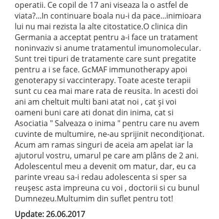
operatii. Ce copil de 17 ani viseaza la o astfel de
viata?...In continuare boala nu-i da pace...inimioara
lui nu mai rezista la alte citostatice.O clinica din
Germania a acceptat pentru a-i face un tratament
noninva
ziv si anume tratamentul imunomolecular.
Sunt trei tipuri de tratamente care sunt pregatite
pentru a i se face. GcMAF immunotherapy apoi
genoterapy si vaccinterapy. Toate aceste terapii
sunt cu cea mai mare rata de reusita. In acesti doi
ani am cheltuit multi bani atat noi , cat și voi
oameni buni care ati donat din inima, cat si
Asociatia " Salveaza o inima " pentru care nu avem
cuvinte de multumire, ne-au sprijinit necondiționat.
Acum am ramas singuri de aceia am apelat iar la
ajutorul vostru, umarul pe care am plâns de 2 ani.
Adolescentul meu a devenit om matur, dar, eu ca
parinte vreau sa-i redau adolescenta si sper sa
reușesc asta impreuna cu voi , doctorii si cu bunul
Dumnezeu.Multumim din suflet pentru tot!
Update: 26.06.2017