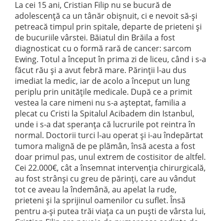
La cei 15 ani, Cristian Filip nu se bucură de
adolescență ca un tânăr obișnuit, ci e nevoit să-și
petreacă timpul prin spitale, departe de prieteni și
de bucuriile vârstei. Băiatul din Brăila a fost
diagnosticat cu o formă rară de cancer: sarcom
Ewing. Totul a început în prima zi de liceu, când i s-a
făcut rău și a avut febră mare. Părinții l-au dus
imediat la medic, iar de acolo a început un lung
periplu prin unitățile medicale. După ce a primit
vestea la care nimeni nu s-a așteptat, familia a
plecat cu Cristi la Spitalul Acibadem din Istanbul,
unde i s-a dat speranța că lucrurile pot reintra în
normal. Doctorii turci l-au operat și i-au îndepărtat
tumora malignă de pe plămân, însă acesta a fost
doar primul pas, unul extrem de costisitor de altfel.
Cei 22.000€, cât a însemnat intervenția chirurgicală,
au fost strânși cu greu de părinți, care au vândut
tot ce aveau la îndemână, au apelat la rude,
prieteni și la sprijinul oamenilor cu suflet. Însă
pentru a-și putea trăi viața ca un puști de vârsta lui,