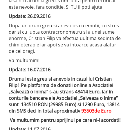
lasa nici acum la greu. Vom lupta pentru el oricat
este nevoie, fara conditie. Si TU il poti ajuta!
Update: 26.09.2016
Dupa un drum greu si anevoios cu emotii, cu stres
dar si cu lupta contracronometru si a unei sume
enorme, Cristian Filip va efectua uultima sedinta de
chimioterapie iar apoi se va intoarce acasa alaturi
de cei dragi.
Va multumim!
Update: 16.07.2016
Drumul este greu si anevois in cazul lui Cristian
Filip! Pe platforma de donatii online a Asociatiei
„Salvează o inima” s-au strans 48414 Euro, iar in
conturile bancare ale Asociatiei „Salveaza o inima”
sunt 134510 RON (29985 Euro) si 1290 Euro, 13814
din SMS deci in total aproximativ
93503de Euro
Va multumim pentru sprijinul pe care ni-l acordati!
Update: 11.07.2016