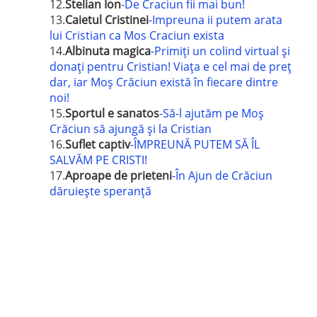
12.
Stelian Ion
-De Craciun fii mai bun!
13.
Caietul Cristinei
-Impreuna ii putem arata
lui Cristian ca Mos Craciun exista
14.
Albinuta magica
-Primiţi un colind virtual şi
donaţi pentru Cristian! Viaţa e cel mai de preţ
dar, iar Moş Crăciun există în fiecare dintre
noi!
15.
Sportul e sanatos
-Să-l ajutăm pe Moș
Crăciun să ajungă și la Cristian
16.
Suflet captiv
-ÎMPREUNĂ PUTEM SĂ ÎL
SALVĂM PE CRISTI!
17.
Aproape de prieteni
-În Ajun de Crăciun
dăruiește speranță