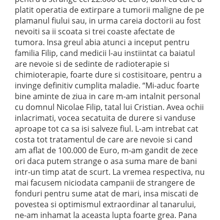
platit operatia de extirpare a tumorii maligne de pe
plamanul fiului sau, in urma careia doctorii au fost
nevoiti sa ii scoata si trei coaste afectate de
tumora. Insa greul abia atunci a inceput pentru
familia Filip, cand medicii l-au instiintat ca baiatul
are nevoie si de sedinte de radioterapie si
chimioterapie, foarte dure si costisitoare, pentru a
invinge definitiv cumplita maladie. “Mi-aduc foarte
bine aminte de ziua in care m-am intalnit personal
cu domnul Nicolae Filip, tatal lui Cristian. Avea ochii
inlacrimati, vocea secatuita de durere si vanduse
aproape tot ca sa isi salveze fiul. L-am intrebat cat
costa tot tratamentul de care are nevoie si cand
am aflat de 100.000 de Euro, m-am gandit de zece
ori daca putem strange o asa suma mare de bani
intr-un timp atat de scurt. La vremea respectiva, nu
mai facusem niciodata campanii de strangere de
fonduri pentru sume atat de mari, insa miscati de
povestea si optimismul extraordinar al tanarului,
ne-am inhamat la aceasta lupta foarte grea. Pana