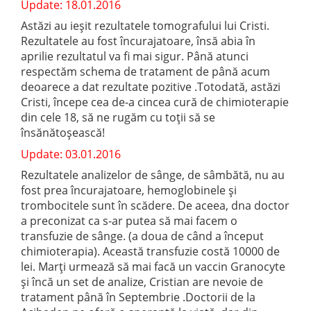
Update: 18.01.2016
Astăzi au ieșit rezultatele tomografului lui Cristi.
Rezultatele au fost încurajatoare, însă abia în
aprilie rezultatul va fi mai sigur. Până atunci
respectăm schema de tratament de până acum
deoarece a dat rezultate pozitive .Totodată, astăzi
Cristi, începe cea de-a cincea cură de chimioterapie
din cele 18, să ne rugăm cu toții să se
însănătoșească!
Update: 03.01.2016
Rezultatele analizelor de sânge, de sâmbătă, nu au
fost prea încurajatoare, hemoglobinele și
trombocitele sunt în scădere. De aceea, dna doctor
a preconizat ca s-ar putea să mai facem o
transfuzie de sânge. (a doua de când a început
chimioterapia). Această transfuzie costă 10000 de
lei. Marți urmează să mai facă un vaccin Granocyte
și încă un set de analize, Cristian are nevoie de
tratament până în Se
ptembrie .Doctorii de la