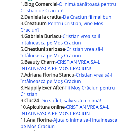
1.
Blog Comercial
-O inimă sănătoasă pentru
Cristian de Crăciun!
2.
Daniela la cratita
-De Craciun fii mai bun
3.
Creatuum
-Pentru Cristian, vine Mos
Craciun?
4.
Gabriela Burlacu
-Cristian vrea sa il
intalneasca pe Mos Craciun
5.
Chestiuni serioase
-Cristian vrea să-l
întâlnească pe Moş Crăciun
6.
Beauty Charm
-CRISTIAN VREA SA-L
INTALNEASCA PE MOS CRACIUN!
7.
Adriana Florina Stancu
-Cristian vrea să-l
întâlnească pe Moş Crăciun
8.
Happily Ever After
-Fii Moș Crăciun pentru
Cristian
9.
Cluc24
-Din suflet, salvează o inimă!
10.
Apicultura online
-CRISTIAN VREA SA-L
INTALNEASCA PE MOS CRACIUN
11.
Ana Florina
-Ajuta o inima sa-l intalneasca
pe Mos Craciun