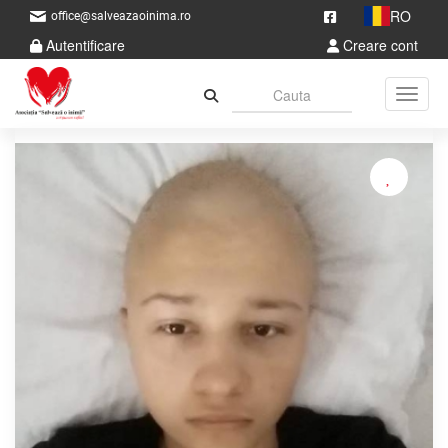
RO
office@salveazaoinima.ro
Autentificare
Creare cont
Toggle