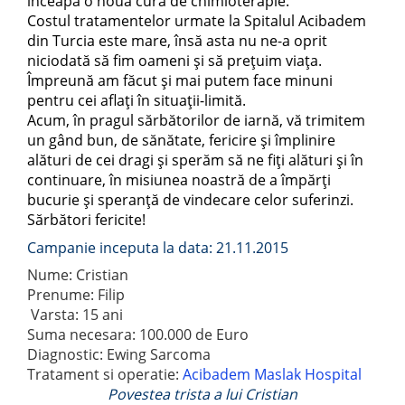
înceapă o nouă cură de chimioterapie.
Costul tratamentelor urmate la Spitalul Acibadem
din Turcia este mare, însă asta nu ne-a oprit
niciodată să fim oameni și să prețuim viața.
Împreună am făcut și mai putem face minuni
pentru cei aflați în situații-limită.
Acum, în pragul sărbătorilor de iarnă, vă trimitem
un gând bun, de sănătate, fericire și împlinire
alături de cei dragi și sperăm să ne fiți alături și în
continuare, în misiunea noastră de a împărți
bucurie și speranță de vindecare celor suferinzi.
Sărbători fericite!
Campanie inceputa la data: 21.11.2015
Nume: Cristian
Prenume: Filip
Varsta: 15 ani
Suma necesara: 100.000 de Euro
Diagnostic: Ewing Sarcoma
Tratament si operatie:
Acibadem Maslak Hospital
Povestea trista a lui Cristian