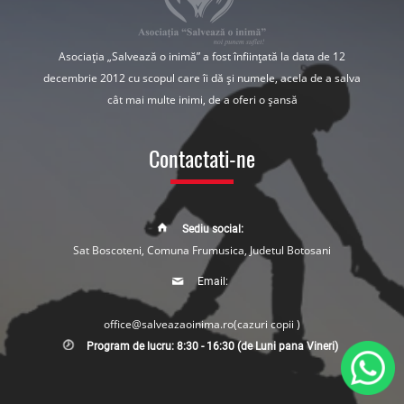
Asociația „Salvează o inimă” a fost înființată la data de 12
decembrie 2012 cu scopul care îi dă și numele, acela de a salva
cât mai multe inimi, de a oferi o șansă
Contactati-ne
Sediu social:
Sat Boscoteni, Comuna Frumusica, Judetul Botosani
Email:
office@salveazaoinima.ro
(cazuri copii )
Program de lucru: 8:30 - 16:30 (de Luni pana Vineri)