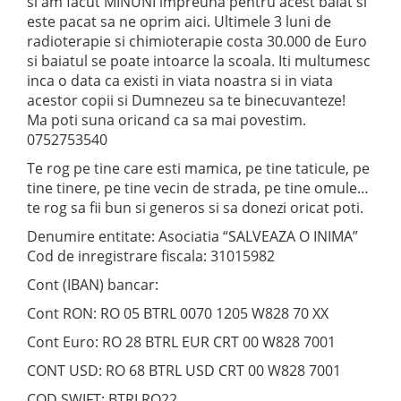
si am facut MINUNI impreuna pentru acest baiat si
este pacat sa ne oprim aici. Ultimele 3 luni de
radioterapie si chimioterapie costa 30.000 de Euro
si baiatul se poate intoarce la scoala. Iti multumesc
inca o data ca existi in viata noastra si in viata
acestor copii si Dumnezeu sa te binecuvanteze!
Ma poti suna oricand ca sa mai povestim.
0752753540
Te rog pe tine care esti mamica, pe tine taticule, pe
tine tinere, pe tine vecin de strada, pe tine omule…
te rog sa fii bun si generos si sa donezi oricat poti.
Denumire entitate: Asociatia “SALVEAZA O INIMA”
Cod de inregistrare fiscala: 31015982
Cont (IBAN) bancar:
Cont RON: RO 05 BTRL 0070 1205 W828 70 XX
Cont Euro: RO 28 BTRL EUR CRT 00 W828 7001
CONT USD: RO 68 BTRL USD CRT 00 W828 7001
COD SWIFT: BTRLRO22