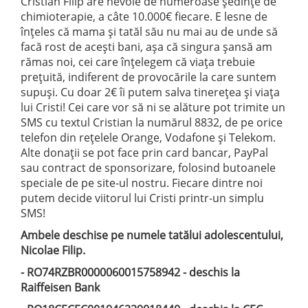
Cristian Filip are nevoie de numeroase ședințe de
chimioterapie, a câte 10.000€ fiecare. E lesne de
înțeles că mama și tatăl său nu mai au de unde să
facă rost de acești bani, așa că singura șansă am
rămas noi, cei care înțelegem că viața trebuie
prețuită, indiferent de provocările la care suntem
supuși. Cu doar 2€ îi putem salva tinerețea și viața
lui Cristi! Cei care vor să ni se alăture pot trimite un
SMS cu textul Cristian la numărul 8832, de pe orice
telefon din rețelele Orange, Vodafone și Telekom.
Alte donații se pot face prin card bancar, PayPal
sau contract de sponsorizare, folosind butoanele
speciale de pe site-ul nostru. Fiecare dintre noi
putem decide viitorul lui Cristi printr-un simplu
SMS!
Ambele deschise pe numele tatălui adolescentului,
Nicolae Filip.
- RO74RZBR0000060015758942 - deschis la
Raiffeisen Bank