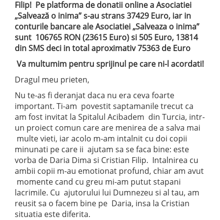
Filip! Pe platforma de donatii online a Asociatiei
„Salvează o inima” s-au strans 37429 Euro, iar in
conturile bancare ale Asociatiei „Salveaza o inima”
sunt 106765 RON (23615 Euro) si 505 Euro, 13814
din SMS deci in total aproximativ 75363 de Euro
Va multumim pentru sprijinul pe care ni-l acordati!
Dragul meu prieten,
Nu te-as fi deranjat daca nu era ceva foarte
important. Ti-am povestit saptamanile trecut ca
am fost invitat la Spitalul Acibadem din Turcia, intr-
un proiect comun care are menirea de a salva mai
multe vieti, iar acolo m-am intalnit cu doi copii
minunati pe care ii ajutam sa se faca bine: este
vorba de Daria Dima si Cristian Filip. Intalnirea cu
ambii copii m-au emotionat profund, chiar am avut
momente cand cu greu mi-am putut stapani
lacrimile. Cu ajutoru
lui lui Dumnezeu si al tau, am
reusit sa o facem bine pe Daria, insa la Cristian
situatia este diferita.