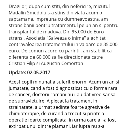
Dragilor, dupa cum stiti, din nefericire, micutul
Madalin Smedoiu s-a stins din viata acum o
saptamana. Impreuna cu dumneavoastra, am
strans banii pentru tratamentul pe un an si pentru
transplantul de maduva. Din 95.000 de Euro
stransi, Asociatia "Salveaza o inima" a achitat
contravaloarea tratamentului in valoare de 35.000
euro. De comun acord cu parintii, am stabilit ca
diferenta de 60.000 sa fie directionata catre
Cristian Filip si Augustin Cemortan
Update: 02.05.2017
Acest copil minunat a suferit enorm! Acum un an si
jumatate, cand a fost diagnosticat cu o forma rara
de cancer, doctorii romani nu i-au dat vreo sansa
de supravietuire. A plecat la tratament in
strainatate, a urmat sedinte foarte agresive de
chimioterapie, de curand a trecut si printr-o
operatie foarte complicata, in urma careia i-a fost
extirpat unul dintre plamani, iar lupta nu s-a