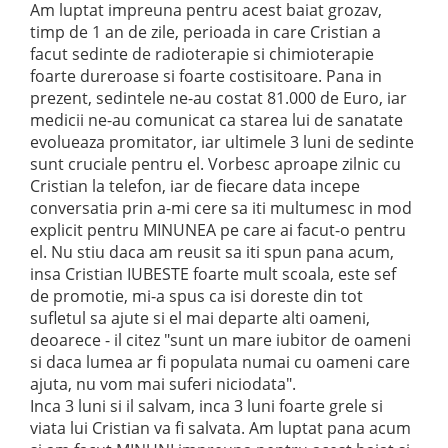
Am luptat impreuna pentru acest baiat grozav,
timp de 1 an de zile, perioada in care Cristian a
facut sedinte de radioterapie si chimioterapie
foarte dureroase si foarte costisitoare. Pana in
prezent, sedintele ne-au costat 81.000 de Euro, iar
medicii ne-au comunicat ca starea lui de sanatate
evolueaza promitator, iar ultimele 3 luni de sedinte
sunt cruciale pentru el. Vorbesc aproape zilnic cu
Cristian la telefon, iar de fiecare data incepe
conversatia prin a-mi cere sa iti multumesc in mod
explicit pentru MINUNEA pe care ai facut-o pentru
el. Nu stiu daca am reusit sa iti spun pana acum,
insa Cristian IUBESTE foarte mult scoala, este sef
de promotie, mi-a spus ca isi doreste din tot
sufletul sa ajute si el mai departe alti oameni,
deoarece - il citez "sunt un mare iubitor de oameni
si daca lumea ar fi populata numai cu oameni care
ajuta, nu vom mai suferi niciodata".
Inca 3 luni si il salvam, inca 3 luni foarte grele si
viata lui Cristian va fi salvata. Am luptat pana acum