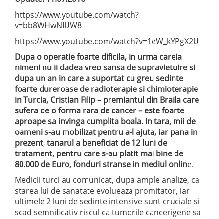
https://www.youtube.com/watch?
v=bb8WHwNIUW8
https://www.youtube.com/watch?v=1eW_kYPgX2U
Dupa o operatie foarte dificila, in urma careia
nimeni nu ii dadea vreo sansa de supravietuire si
dupa un an in care a suportat cu greu sedinte
foarte dureroase de radioterapie si chimioterapie
in Turcia, Cristian Filip – premiantul din Braila care
sufera de o forma rara de cancer – este foarte
aproape sa invinga cumplita boala. In tara, mii de
oameni s-au mobilizat pentru a-l ajuta, iar pana in
prezent, tanarul a beneficiat de 12 luni de
tratament, pentru care s-au platit mai bine de
80.000 de Euro, fonduri stranse in mediul onlin
e.
Medicii turci au comunicat, dupa ample analize, ca
starea lui de sanatate evolueaza promitator, iar
ultimele 2 luni de sedinte intensive sunt cruciale si
scad semnificativ riscul ca tumorile cancerigene sa