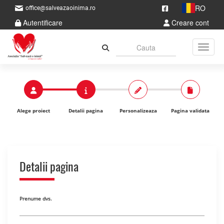
RO
office@salveazaoinima.ro
Autentificare
Creare cont
Toggle
Alege proiect
Detalii pagina
Personalizeaza
Pagina validata
Detalii pagina
Prenume dvs.