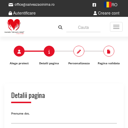
RO
office@salveazaoinima.ro
Autentificare
Creare cont
Toggle
Alege proiect
Detalii pagina
Personalizeaza
Pagina validata
Detalii pagina
Prenume dvs.