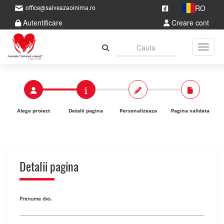
RO
office@salveazaoinima.ro
Autentificare
Creare cont
Toggle
Alege proiect
Detalii pagina
Personalizeaza
Pagina validata
Detalii pagina
Prenume dvs.