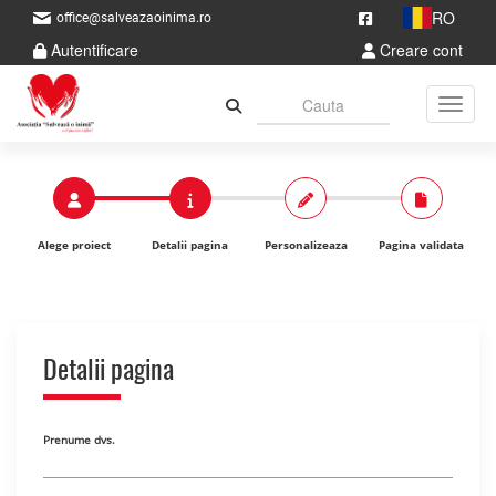
RO
office@salveazaoinima.ro
Autentificare
Creare cont
Toggle
Alege proiect
Detalii pagina
Personalizeaza
Pagina validata
Detalii pagina
Prenume dvs.