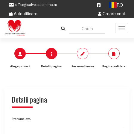
RO
office@salveazaoinima.ro
Autentificare
Creare cont
Toggle
Alege proiect
Detalii pagina
Personalizeaza
Pagina validata
Detalii pagina
Prenume dvs.