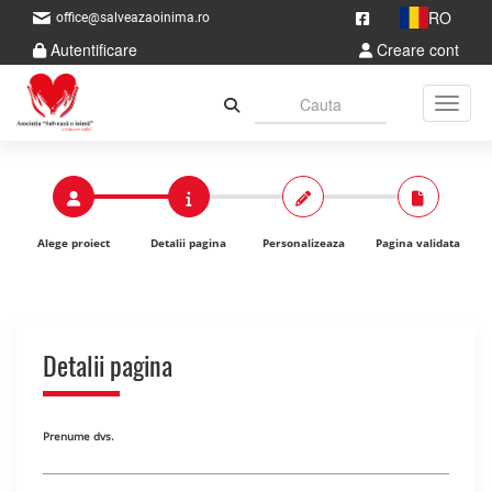
RO
office@salveazaoinima.ro
Autentificare
Creare cont
Toggle
Alege proiect
Detalii pagina
Personalizeaza
Pagina validata
Detalii pagina
Prenume dvs.