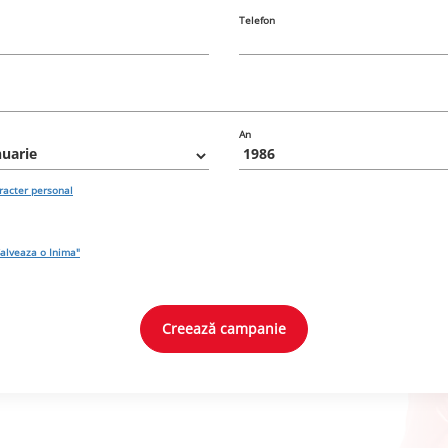
Telefon
An
aracter personal
alveaza o Inima"
Creează campanie