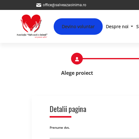
office@salveazaoinima.ro
Devino voluntar
Despre noi
S
Alege proiect
Detalii pagina
Prenume dvs.