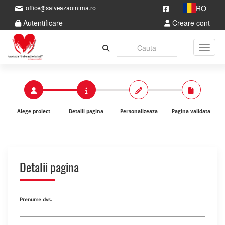
RO
office@salveazaoinima.ro
Autentificare
Creare cont
Toggle
Alege proiect
Detalii pagina
Personalizeaza
Pagina validata
Detalii pagina
Prenume dvs.