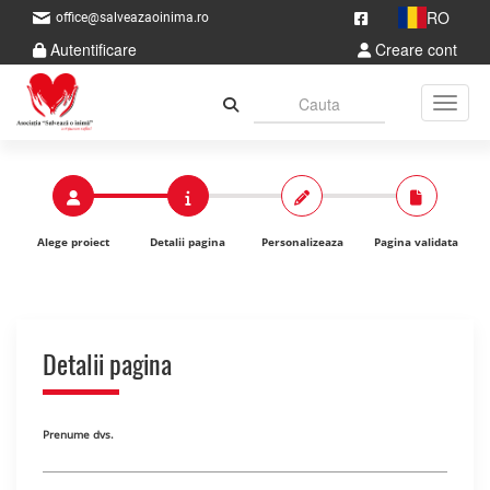
RO
office@salveazaoinima.ro
Autentificare
Creare cont
Toggle
Alege proiect
Detalii pagina
Personalizeaza
Pagina validata
Detalii pagina
Prenume dvs.