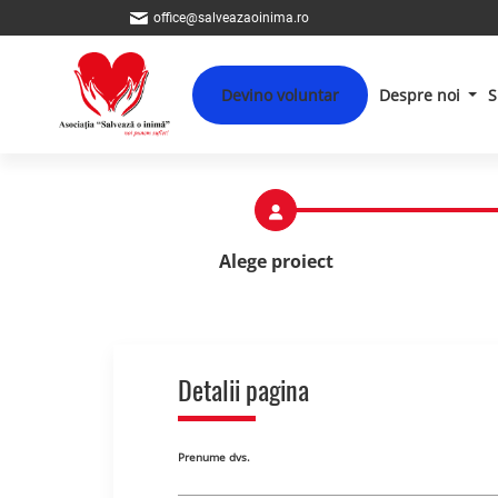
office@salveazaoinima.ro
Devino voluntar
Despre noi
S
Alege proiect
Detalii pagina
Prenume dvs.