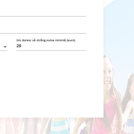
Imi doresc să strâng suma minimă (euro)