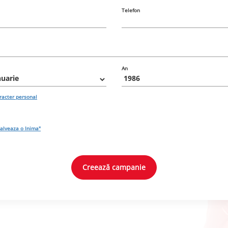
Telefon
An
aracter personal
alveaza o Inima"
Creează campanie