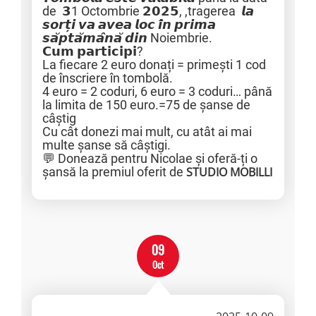
de 𝟯1 Octombrie 𝟮𝟬𝟮𝟱, ,tragerea 𝙡𝙖
𝙨𝙤𝙧𝙩̦𝙞 𝙫𝙖 𝙖𝙫𝙚𝙖 𝙡𝙤𝙘 𝙞̂𝙣 𝙥𝙧𝙞𝙢𝙖
𝙨𝙖̆𝙥𝙩𝙖̆𝙢𝙖̂𝙣𝙖̆ 𝙙𝙞𝙣 Noiembrie.
𝗖𝘂𝗺 𝗽𝗮𝗿𝘁𝗶𝗰𝗶𝗽𝗶?
La fiecare 2 euro donați = primești 1 cod
de înscriere în tombolă.
4 euro = 2 coduri, 6 euro = 3 coduri… până
la limita de 150 euro.=75 de șanse de
câștig
Cu cât donezi mai mult, cu atât ai mai
multe șanse să câștigi.
💬 Donează pentru Nicolae și oferă-ți o
șansă la premiul oferit de
STUDIO MOBILLI
09
Oct