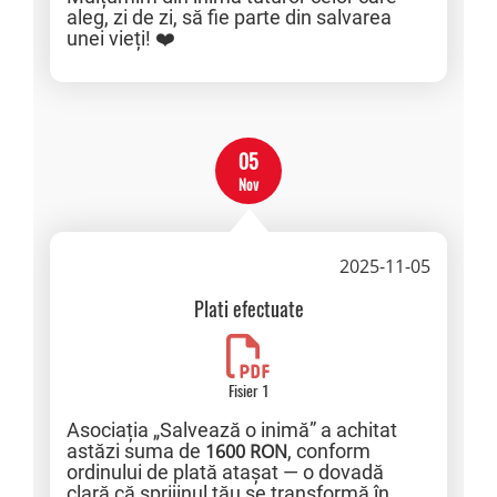
aleg, zi de zi, să fie parte din salvarea
unei vieți! ❤️
05
Nov
2025-11-05
Plati efectuate
Fisier 1
Asociația „Salvează o inimă” a achitat
astăzi suma de
1600 RON
, conform
ordinului de plată atașat — o dovadă
clară că sprijinul tău se transformă în