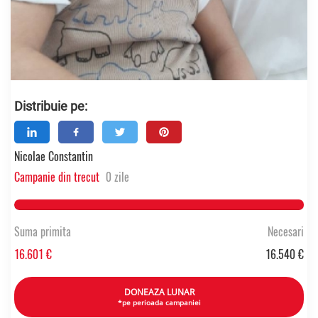
Distribuie pe:
Nicolae Constantin
Campanie din trecut
0 zile
100.36747279323% Complete
Suma primita
Necesari
16.601 €
16.540 €
DONEAZA LUNAR
*pe perioada campaniei