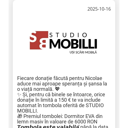
2025-10-16
Fiecare donație făcută pentru Nicolae
aduce mai aproape speranța și șansa la
o viață normală. 💖
✨ Și, pentru că binele se întoarce, orice
donație în limită a 150 € te va include
automat în tombola oferită de STUDIO
MOBILLI.
🎁 Premiul tombolei: Dormitor EVA din
lemn masiv în valoare de 6000 RON
𝙏𝙤𝙢𝙗𝙤𝙡𝙖 𝙚𝙨𝙩𝙚 𝙫𝙖𝙡𝙖𝙗𝙞𝙡𝙖̆ până la data