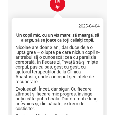
04
Apr
2025-04-04
Un copil mic, cu un vis mare: să meargă, să
alerge, să se joace ca toți ceilalți copii.
Nicolae are doar 3 ani, dar duce deja o
luptă grea – o luptă pe care niciun copil n-
ar trebui să o cunoască: cea cu paralizia
cerebrală. În fiecare zi, învață să-și miște
corpul, pas cu pas, gest cu gest, cu
ajutorul terapeuților de la Clinica
Anastasia, unde a început ședințele de
recuperare.
Evoluează. Încet, dar sigur. Cu fiecare
zâmbet și fiecare mic progres, învinge
puțin câte puțin boala. Dar drumul e lung,
anevoios și, din păcate, extrem de
costisitor.