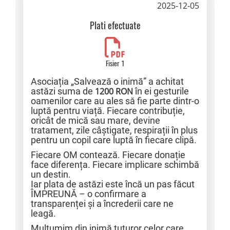
2025-12-05
Plati efectuate
Fisier 1
Asociația „Salvează o inimă” a achitat
astăzi suma de
1200 RON
în ei gesturile
oamenilor care au ales să fie parte dintr-o
luptă pentru viață. Fiecare contribuție,
oricât de mică sau mare, devine
tratament, zile câștigate, respirații în plus
pentru un copil care luptă în fiecare clipă.
Fiecare OM contează. Fiecare donație
face diferența. Fiecare implicare schimbă
un destin.
Iar plata de astăzi este încă un pas făcut
ÎMPREUNĂ – o confirmare a
transparenței și a încrederii care ne
leagă.
Mulțumim din inimă tuturor celor care