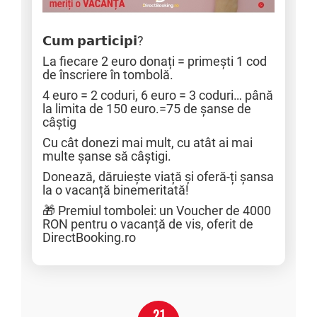
𝗖𝘂𝗺 𝗽𝗮𝗿𝘁𝗶𝗰𝗶𝗽𝗶?
La fiecare 2 euro donați = primești 1 cod
de înscriere în tombolă.
4 euro = 2 coduri, 6 euro = 3 coduri… până
la limita de 150 euro.=75 de șanse de
câștig
Cu cât donezi mai mult, cu atât ai mai
multe șanse să câștigi.
Donează, dăruiește viață și oferă-ți șansa
la o vacanță binemeritată!
🎁 Premiul tombolei: un Voucher de 4000
RON pentru o vacanță de vis, oferit de
DirectBooking.ro
21