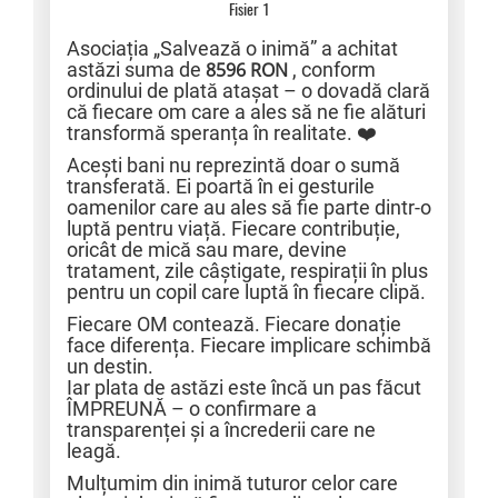
Fisier 1
Asociația „Salvează o inimă” a achitat
astăzi suma de
8596 RON
, conform
ordinului de plată atașat – o dovadă clară
că fiecare om care a ales să ne fie alături
transformă speranța în realitate. ❤️
Acești bani nu reprezintă doar o sumă
transferată. Ei poartă în ei gesturile
oamenilor care au ales să fie parte dintr-o
luptă pentru viață. Fiecare contribuție,
oricât de mică sau mare, devine
tratament, zile câștigate, respirații în plus
pentru un copil care luptă în fiecare clipă.
Fiecare OM contează. Fiecare donație
face diferența. Fiecare implicare schimbă
un destin.
Iar plata de astăzi este încă un pas făcut
ÎMPREUNĂ – o confirmare a
transparenței și a încrederii care ne
leagă.
Mulțumim din inimă tuturor celor care