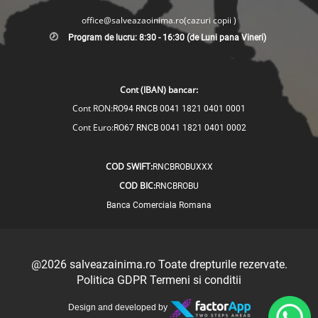
office@salveazaoinima.ro
(cazuri copii )
Program de lucru: 8:30 - 16:30 (de Luni pana Vineri)
Cont (IBAN) bancar:
Cont RON:
RO94 RNCB 0041 1821 0401 0001
Cont Euro:
RO67 RNCB 0041 1821 0401 0002
COD SWIFT:
RNCBROBUXXX
COD BIC:
RNCBROBU
Banca Comerciala Romana
@2026
salveazainima.ro
Toate drepturile rezervate.
Politica GDPR
Termeni si conditii
Design and developed by