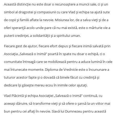
Această distincție nu este doar o recunoaștere a muncii sale, ci și un
simbol al dragostei și compasiunii cu care Vlad și echipa sa ajută sute
de copii și familii aflate la nevoie. Misiunea lor, de a salva vieți și de a
oferi speranță acolo unde pare că nu mai există, este o mărturie vie a
puterii credinței, a solidarității și a spiritului uman.
Fiecare gest de ajutor, fiecare efort depus și fiecare inimă salvată prin
Asociația „Salvează o Inimă” poartă în spate nu doar o echipă, ci o
comunitate întreagă care se mobilizează pentru a aduce lumină în cele
mai întunecate momente. Diploma de Vrednicie este o încununare a
tuturor acestor fapte și o dovadă că binele făcut cu credință și
dedicare își găsește mereu ecou în inimile celor ajutați.
Vlad Plăcintă și echipa Asociației „Salvează o Inimă” continuă, cu
aceeași dăruire, să transforme vieți și să ofere o șansă la un viitor mai
bun pentru cei aflați în nevoie. Slavă lui Dumnezeu pentru această