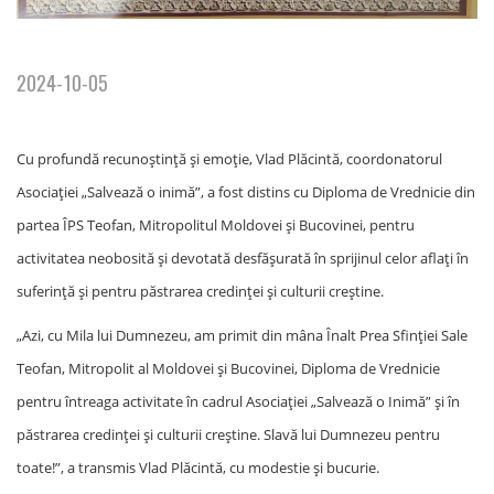
2024-10-05
Cu profundă recunoștință și emoție, Vlad Plăcintă, coordonatorul
Asociației „Salvează o inimă”, a fost distins cu Diploma de Vrednicie din
partea ÎPS Teofan, Mitropolitul Moldovei și Bucovinei, pentru
activitatea neobosită și devotată desfășurată în sprijinul celor aflați în
suferință și pentru păstrarea credinței și culturii creștine.
„Azi, cu Mila lui Dumnezeu, am primit din mâna Înalt Prea Sfinției Sale
Teofan, Mitropolit al Moldovei și Bucovinei, Diploma de Vrednicie
pentru întreaga activitate în cadrul Asociației „Salvează o Inimă” și în
păstrarea credinței și culturii creștine. Slavă lui Dumnezeu pentru
toate!”, a transmis Vlad Plăcintă, cu modestie și bucurie.