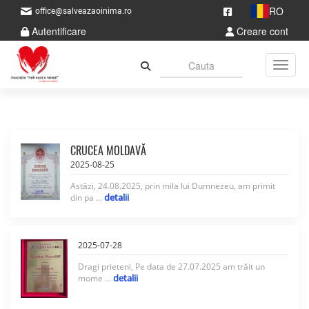
RO
office@salveazaoinima.ro
Autentificare
Creare cont
Toggle
CRUCEA MOLDAVĂ
2025-08-25
Astăzi, 24.08.2025, prin mila lui Dumnezeu, am primit
detalii
din pa ...
2025-07-28
Dragi prieteni, Pe data de 27.07.2025 am trăit un
detalii
mome ...