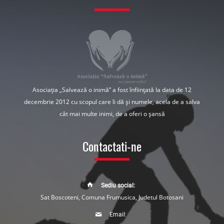
Asociația „Salvează o inimă” a fost înființată la data de 12
decembrie 2012 cu scopul care îi dă și numele, acela de a salva
cât mai multe inimi, de a oferi o șansă
Contactati-ne
Sediu social:
Sat Boscoteni, Comuna Frumusica, Judetul Botosani
Email: