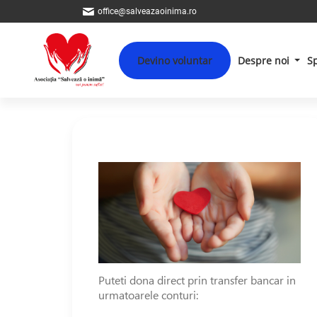
office@salveazaoinima.ro
Devino voluntar
Despre noi
S
Puteti dona direct prin transfer bancar in
urmatoarele conturi: